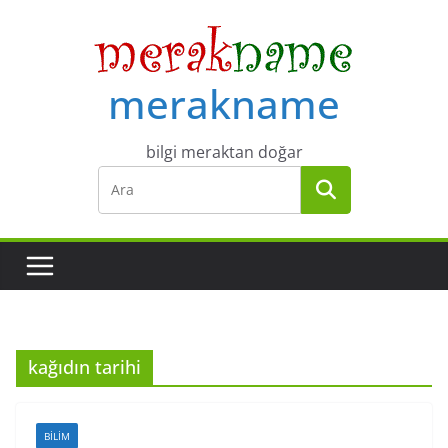
Skip
to
content
merakname
bilgi meraktan doğar
kağıdın tarihi
BILIM