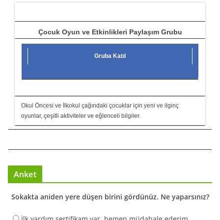
ı
Çocuk Oyun ve Etkinlikleri Paylaşım Grubu
Gruba Katıl
Okul Öncesi ve İlkokul çağındaki çocuklar için yeni ve ilginç
oyunlar, çeşitli aktiviteler ve eğlenceli bilgiler.
Anket
Sokakta aniden yere düşen birini gördünüz. Ne yaparsınız?
İlk yardım sertifikam var, hemen müdahale ederim.