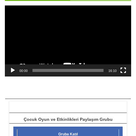
ı
V
i
d
e
o
o
y
n
a
00:00
16:10
t
ı
c
ı
Çocuk Oyun ve Etkinlikleri Paylaşım Grubu
Gruba Katıl