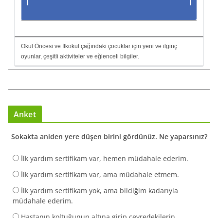
Okul Öncesi ve İlkokul çağındaki çocuklar için yeni ve ilginç
oyunlar, çeşitli aktiviteler ve eğlenceli bilgiler.
Anket
Sokakta aniden yere düşen birini gördünüz. Ne yaparsınız?
İlk yardım sertifikam var, hemen müdahale ederim.
İlk yardım sertifikam var, ama müdahale etmem.
İlk yardım sertifikam yok, ama bildiğim kadarıyla
müdahale ederim.
Hastanın koltuğunun altına girip çevredekilerin