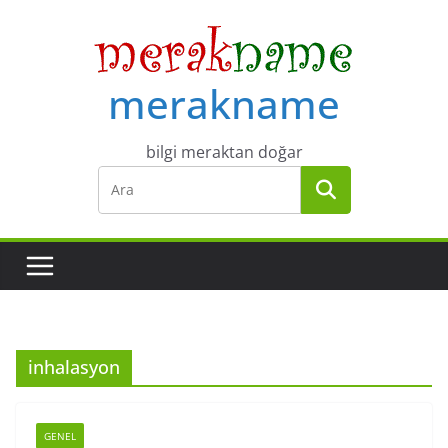
Skip
to
content
merakname
bilgi meraktan doğar
inhalasyon
GENEL