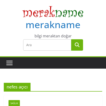
Skip
to
content
merakname
bilgi meraktan doğar
nefes açıcı
SAĞLIK