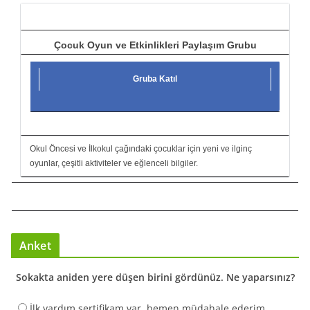
ı
Çocuk Oyun ve Etkinlikleri Paylaşım Grubu
Gruba Katıl
Okul Öncesi ve İlkokul çağındaki çocuklar için yeni ve ilginç
oyunlar, çeşitli aktiviteler ve eğlenceli bilgiler.
Anket
Sokakta aniden yere düşen birini gördünüz. Ne yaparsınız?
İlk yardım sertifikam var, hemen müdahale ederim.