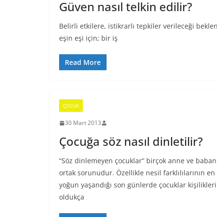
Güven nasıl telkin edilir?
Belirli etkilere, istikrarlı tepkiler verileceği be
eşin eşi için; bir iş
Read More
ÇOCUK
30 Mart 2013
Çocuğa söz nasıl dinletilir?
“Söz dinlemeyen çocuklar” birçok anne ve baban
ortak sorunudur. Özellikle nesil farklılılarının en
yoğun yaşandığı son günlerde çocuklar kişilikleri
oldukça