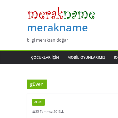
Skip
to
content
merakname
bilgi meraktan doğar
ÇOCUKLAR IÇIN
MOBIL OYUNLARIMIZ
IQ
güven
GENEL
25 Temmuz 2013