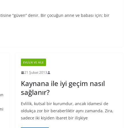
klentisine “güven” denir. Bir çocuğun anne ve babası için; bir
EVLILIK VE AILE
21 Şubat 2013
Kaynana ile iyi geçim nasıl
sağlanır?
ın
Evlilik, kutsal bir kurumdur, ancak idamesi de
ni
oldukça zor bir beraberliktir aynı zamanda. Zira,
sadece iki kişiden ibaret bir ilişkiye