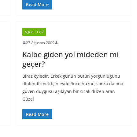
Read More
AŞK VE SEVGI
27 Ağustos 2009
Kalbe giden yol mideden mi
geçer?
Biraz öyledir. Erkek günün bütün yorgunluğunu
dinlendirmek için evde önce huzur, sonra da ona
güven duygusu aşılayan bir sıcak düzen arar.
Güzel
Read More