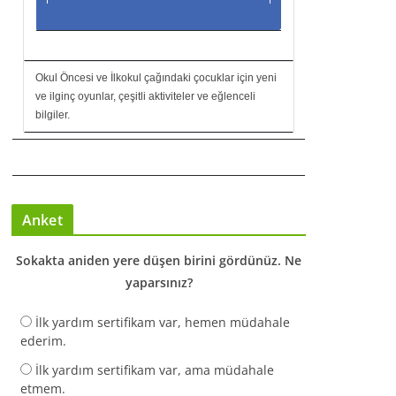
Okul Öncesi ve İlkokul çağındaki çocuklar için yeni
ve ilginç oyunlar, çeşitli aktiviteler ve eğlenceli
bilgiler.
Anket
Sokakta aniden yere düşen birini gördünüz. Ne
yaparsınız?
İlk yardım sertifikam var, hemen müdahale
ederim.
İlk yardım sertifikam var, ama müdahale
etmem.