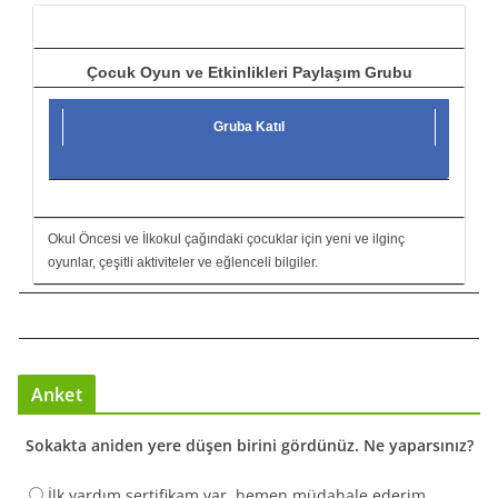
ı
Çocuk Oyun ve Etkinlikleri Paylaşım Grubu
Gruba Katıl
Okul Öncesi ve İlkokul çağındaki çocuklar için yeni ve ilginç
oyunlar, çeşitli aktiviteler ve eğlenceli bilgiler.
Anket
Sokakta aniden yere düşen birini gördünüz. Ne yaparsınız?
İlk yardım sertifikam var, hemen müdahale ederim.