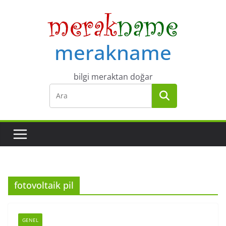
Skip
to
content
merakname
bilgi meraktan doğar
fotovoltaik pil
GENEL