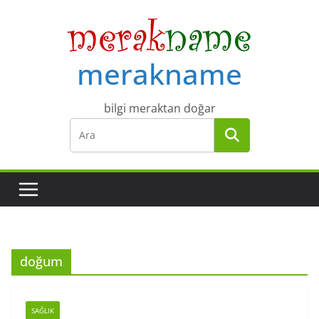
Skip
to
content
merakname
bilgi meraktan doğar
doğum
SAĞLIK