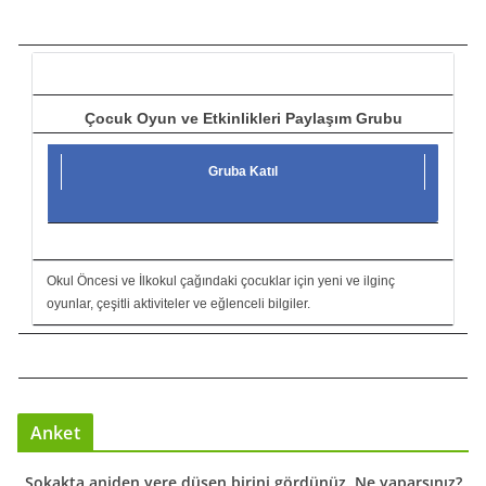
c
ı
Çocuk Oyun ve Etkinlikleri Paylaşım Grubu
Gruba Katıl
Okul Öncesi ve İlkokul çağındaki çocuklar için yeni ve ilginç
oyunlar, çeşitli aktiviteler ve eğlenceli bilgiler.
Anket
Sokakta aniden yere düşen birini gördünüz. Ne yaparsınız?