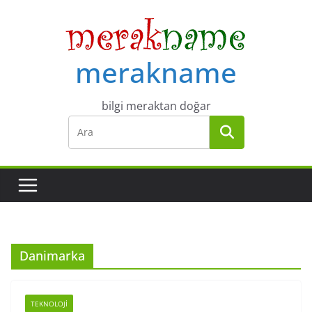
Skip
to
content
merakname
bilgi meraktan doğar
Danimarka
TEKNOLOJI