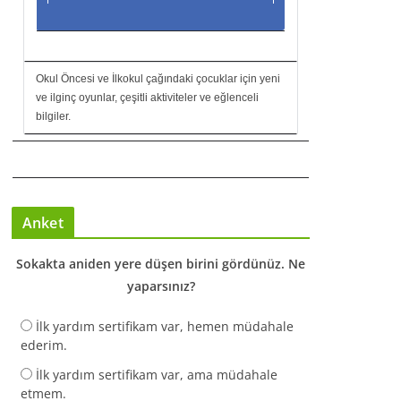
Okul Öncesi ve İlkokul çağındaki çocuklar için yeni
ve ilginç oyunlar, çeşitli aktiviteler ve eğlenceli
bilgiler.
Anket
Sokakta aniden yere düşen birini gördünüz. Ne
yaparsınız?
İlk yardım sertifikam var, hemen müdahale
ederim.
İlk yardım sertifikam var, ama müdahale
etmem.