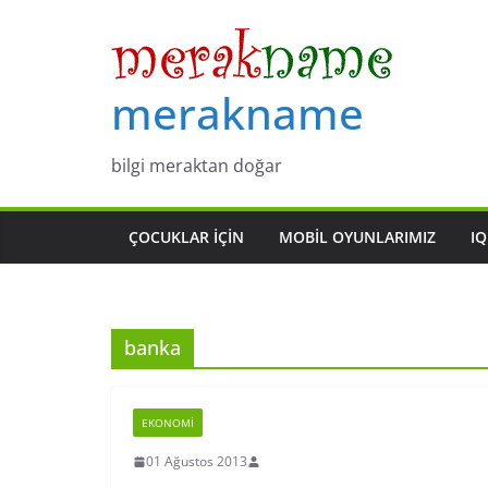
Skip
to
content
merakname
bilgi meraktan doğar
ÇOCUKLAR IÇIN
MOBIL OYUNLARIMIZ
IQ
banka
EKONOMI
01 Ağustos 2013