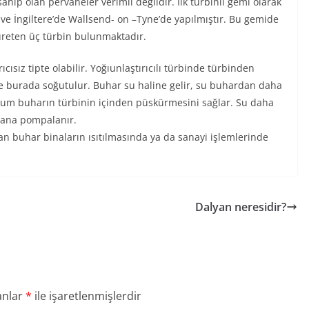
ip olan pervaneler verimli değildir. İlk türbinli gemi olarak
ve İngiltere’de Wallsend- on –Tyne’de yapılmıştır. Bu gemide
 üreten üç türbin bulunmaktadır.
ıcısız tipte olabilir. Yoğıunlaştırıcılı türbinde türbinden
 ve burada soğutulur. Buhar su haline gelir, su buhardan daha
akum buharın türbinin içinden püskürmesini sağlar. Su daha
zana pompalanır.
an buhar binaların ısıtılmasında ya da sanayi işlemlerinde
Dalyan neresidir?
anlar
*
ile işaretlenmişlerdir