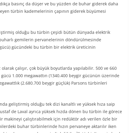
aldıkça basınç da düşer ve bu yüzden de buhar giderek daha
 izleyen türbin kademelerinin çapının giderek büyümesi
iştirmiş olduğu bu türbin çeşidi bütün dünyada elektrik
ve buharlı gemilerin pervanelerinin döndürülmesinde
 gücü) gücündeki bu türbin bir elektrik üreticinin
z olarak çalışır, çok büyük boyutlarda yapılabilir. 500 ve 660
a gücü 1.000 megawattın (1340.400 beygir gücünün üzerinde
egawattlık (2.680.700 beygir güçlük) Parsons türbinleri
nda geliştirmiş olduğu tek dizi kanaltlı ve yüksek hıza saip
ustaf de Laval ayrıca yüksek hızda dönen bu türbin ile görece
 makineyi çalıştırabilmek için redüktör adı verilen özle bir
ilerdeki buhar türbinlerinde hızın pervaneye aktarılır iken