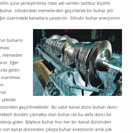
lıfın içine yerleştirilmiş rotor adı verilen tambur biçimli
uhar, silindirdeki memelerden geçirilerek bir buhar jeti
iğin üzerindeki kanatlara çarptırılır. Silindir buhar enerjisinin
ının buharın
lması
ar, memeden
ürür. Eğer
ızda gelen
n inanılmaz
en
anat
t şekilde
izisinden geçirilmektedir. Bu sabit kanat dizisi buharı ikinci
reketli diziden çıkmakta olan buhar ise bu defa ikinci bir
nelenip gider. Böylece buhar hızı her bir kanat dizisinden
son kanat dizisinden çıkışta buhar enerjisinin artık çok