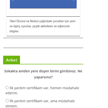
Okul Öncesi ve İlkokul çağındaki çocuklar için yeni
ve ilginç oyunlar, çeşitli aktiviteler ve eğlenceli
bilgiler.
Anket
Sokakta aniden yere düşen birini gördünüz. Ne
yaparsınız?
İlk yardım sertifikam var, hemen müdahale
ederim.
İlk yardım sertifikam var, ama müdahale
etmem.