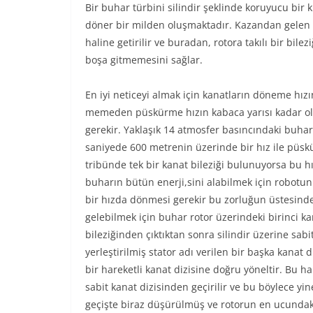
Bir buhar türbini silindir şeklinde koruyucu bir kı
döner bir milden oluşmaktadır. Kazandan gelen b
haline getirilir ve buradan, rotora takılı bir bilez
boşa gitmemesini sağlar.
En iyi neticeyi almak için kanatların döneme hız
memeden püskürme hızın kabaca yarısı kadar o
gerekir. Yaklaşık 14 atmosfer basıncındaki buh
saniyede 600 metrenin üzerinde bir hız ile püsk
tribünde tek bir kanat bileziği bulunuyorsa bu h
buharın bütün enerji,sini alabilmek için robotu
bir hızda dönmesi gerekir bu zorluğun üstesind
gelebilmek için buhar rotor üzerindeki birinci k
bileziğinden çıktıktan sonra silindir üzerine sabi
yerleştirilmiş stator adı verilen bir başka kanat d
bir hareketli kanat dizisine doğru yöneltir. Bu ha
sabit kanat dizisinden geçirilir ve bu böylece yi
geçişte biraz düşürülmüş ve rotorun en ucundaki 