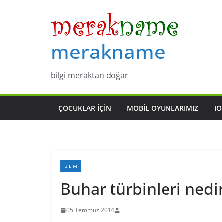
Skip
to
content
merakname
bilgi meraktan doğar
ÇOCUKLAR IÇIN
MOBIL OYUNLARIMIZ
IQ
BILIM
Buhar türbinleri nedi
05 Temmuz 2014