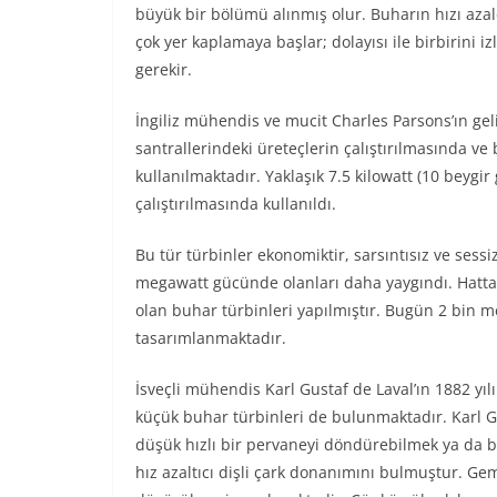
büyük bir bölümü alınmış olur. Buharın hızı az
çok yer kaplamaya başlar; dolayısı ile birbirini
gerekir.
İngiliz mühendis ve mucit Charles Parsons’ın gel
santrallerindeki üreteçlerin çalıştırılmasında 
kullanılmaktadır. Yaklaşık 7.5 kilowatt (10 beygir
çalıştırılmasında kullanıldı.
Bu tür türbinler ekonomiktir, sarsıntısız ve sessi
megawatt gücünde olanları daha yaygındı. Hatt
olan buhar türbinleri yapılmıştır. Bugün 2 bin m
tasarımlanmaktadır.
İsveçli mühendis Karl Gustaf de Laval’ın 1882 yılı
küçük buhar türbinleri de bulunmaktadır. Karl G
düşük hızlı bir pervaneyi döndürebilmek ya da bir
hız azaltıcı dişli çark donanımını bulmuştur. Gem