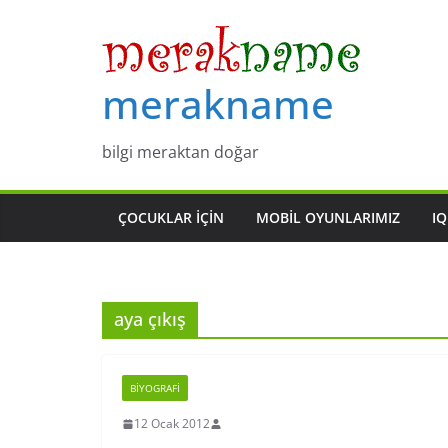
Skip
to
content
merakname
bilgi meraktan doğar
ÇOCUKLAR IÇIN
MOBIL OYUNLARIMIZ
IQ
aya çıkış
BIYOGRAFI
12 Ocak 2012