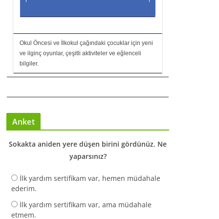
Okul Öncesi ve İlkokul çağındaki çocuklar için yeni
ve ilginç oyunlar, çeşitli aktiviteler ve eğlenceli
bilgiler.
Anket
Sokakta aniden yere düşen birini gördünüz. Ne
yaparsınız?
İlk yardım sertifikam var, hemen müdahale
ederim.
İlk yardım sertifikam var, ama müdahale
etmem.