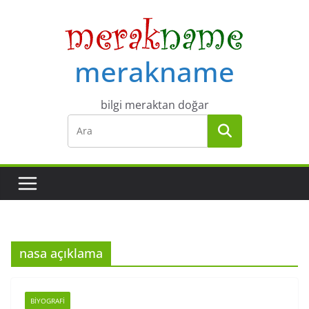
Skip
to
content
merakname
bilgi meraktan doğar
nasa açıklama
BIYOGRAFI