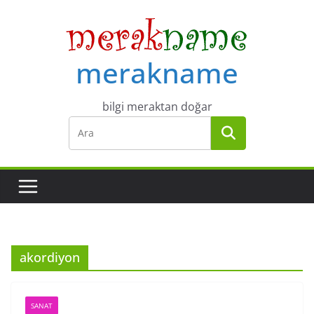
Skip
to
content
merakname
bilgi meraktan doğar
akordiyon
SANAT