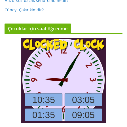
Huzursuz bacak sendromu nedir?
Cüneyt Çakır kimdir?
Çocuklar için saat öğrenme