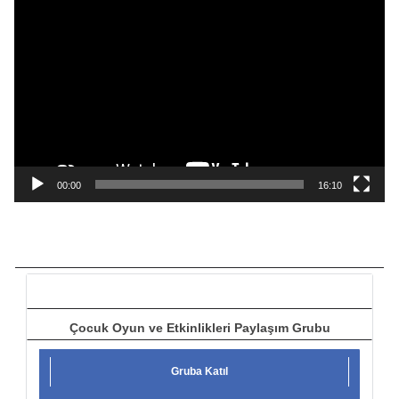
V
i
d
e
o
o
y
n
a
00:00
16:10
t
ı
c
ı
Çocuk Oyun ve Etkinlikleri Paylaşım Grubu
Gruba Katıl