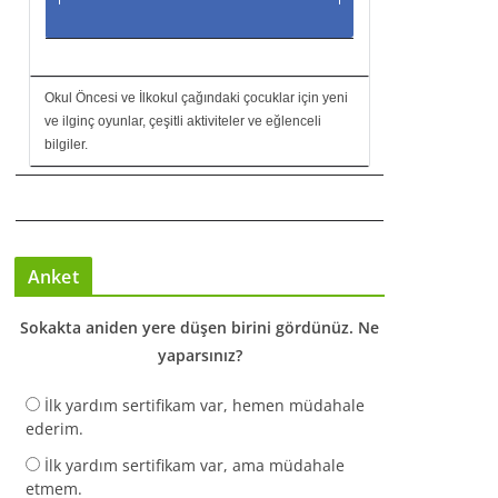
Okul Öncesi ve İlkokul çağındaki çocuklar için yeni
ve ilginç oyunlar, çeşitli aktiviteler ve eğlenceli
bilgiler.
Anket
Sokakta aniden yere düşen birini gördünüz. Ne
yaparsınız?
İlk yardım sertifikam var, hemen müdahale
ederim.
İlk yardım sertifikam var, ama müdahale
etmem.