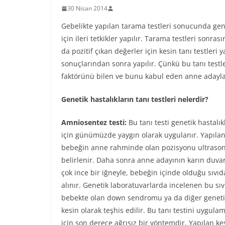
30 Nisan 2014
Gebelikte yapılan tarama testleri sonucunda gene
için ileri tetkikler yapılır. Tarama testleri sonr
da pozitif çıkan değerler için kesin tanı testleri y
sonuçlarından sonra yapılır. Çünkü bu tanı testle
faktörünü bilen ve bunu kabul eden anne adayları
Genetik hastalıkların tanı testleri nelerdir?
Amniosentez testi:
Bu tanı testi genetik hastalık
için günümüzde yaygın olarak uygulanır. Yapılan
bebeğin anne rahminde olan pozisyonu ultrasono
belirlenir. Daha sonra anne adayının karın duva
çok ince bir iğneyle, bebeğin içinde olduğu sıvıd
alınır. Genetik laboratuvarlarda incelenen bu sıvı
bebekte olan down sendromu ya da diğer genetik
kesin olarak teşhis edilir. Bu tanı testini uygul
için son derece ağrısız bir yöntemdir. Yapılan kes