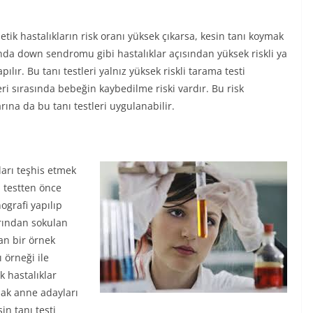
tik hastalıkların risk oranı yüksek çıkarsa, kesin tanı koymak
asında down sendromu gibi hastalıklar açısından yüksek riskli ya
apılır. Bu tanı testleri yalnız yüksek riskli tarama testi
ri sırasında bebeğin kaybedilme riski vardır. Bu risk
na da bu tanı testleri uygulanabilir.
ları teşhis etmek
 testten önce
grafi yapılıp
rından sokulan
an bir örnek
 örneği ile
 hastalıklar
amak anne adayları
in tanı testi