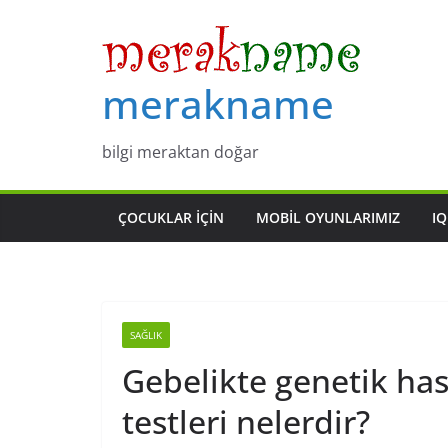
Skip
to
content
merakname
bilgi meraktan doğar
ÇOCUKLAR IÇIN
MOBIL OYUNLARIMIZ
IQ
SAĞLIK
Gebelikte genetik hast
testleri nelerdir?