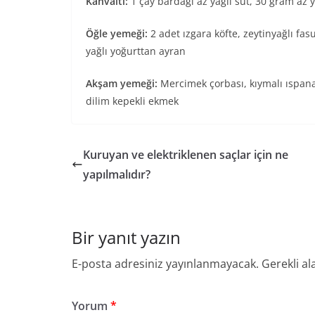
Kahvaltı:
1 çay bardağı az yağlı süt, 30 gram az 
Öğle yemeği:
2 adet ızgara köfte, zeytinyağlı fas
yağlı yoğurttan ayran
Akşam yemeği:
Mercimek çorbası, kıymalı ıspanak
dilim kepekli ekmek
Kuruyan ve elektriklenen saçlar için ne
yapılmalıdır?
Bir yanıt yazın
E-posta adresiniz yayınlanmayacak.
Gerekli al
Yorum
*