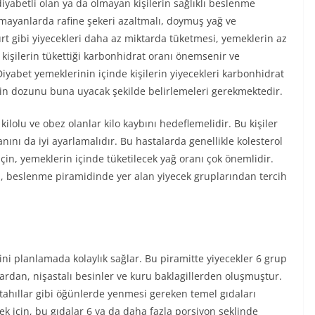
 diyabetli olan ya da olmayan kişilerin sağlıklı beslenme
lmayanlarda rafine şekeri azaltmalı, doymuş yağ ve
rt gibi yiyecekleri daha az miktarda tüketmesi, yemeklerin az
 kişilerin tükettiği karbonhidrat oranı önemsenir ve
Diyabet yemeklerinin içinde kişilerin yiyecekleri karbonhidrat
lin dozunu buna uyacak şekilde belirlemeleri gerekmektedir.
kilolu ve obez olanlar kilo kaybını hedeflemelidir. Bu kişiler
ını da iyi ayarlamalıdır. Bu hastalarda genellikle kolesterol
çin, yemeklerin içinde tüketilecek yağ oranı çok önemlidir.
nda, beslenme piramidinde yer alan yiyecek gruplarından tercih
ni planlamada kolaylık sağlar. Bu piramitte yiyecekler 6 grup
llardan, nişastalı besinler ve kuru baklagillerden oluşmuştur.
e tahıllar gibi öğünlerde yenmesi gereken temel gıdaları
k için, bu gıdalar 6 ya da daha fazla porsiyon şeklinde