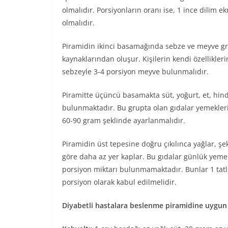
olmalıdır. Porsiyonların oranı ise, 1 ince dilim e
olmalıdır.
Piramidin ikinci basamağında sebze ve meyve grub
kaynaklarından oluşur. Kişilerin kendi özellikle
sebzeyle 3-4 porsiyon meyve bulunmalıdır.
Piramitte üçüncü basamakta süt, yoğurt, et, hindi
bulunmaktadır. Bu grupta olan gıdalar yemeklerin
60-90 gram şeklinde ayarlanmalıdır.
Piramidin üst tepesine doğru çıkılınca yağlar, şeke
göre daha az yer kaplar. Bu gıdalar günlük yemekl
porsiyon miktarı bulunmamaktadır. Bunlar 1 tatlı k
porsiyon olarak kabul edilmelidir.
Diyabetli hastalara beslenme piramidine uygun