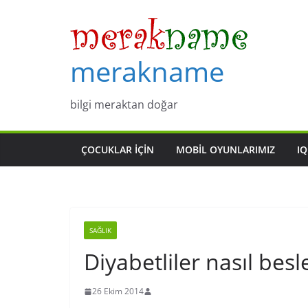
Skip
to
content
merakname
bilgi meraktan doğar
ÇOCUKLAR IÇIN
MOBIL OYUNLARIMIZ
IQ
SAĞLIK
Diyabetliler nasıl bes
26 Ekim 2014