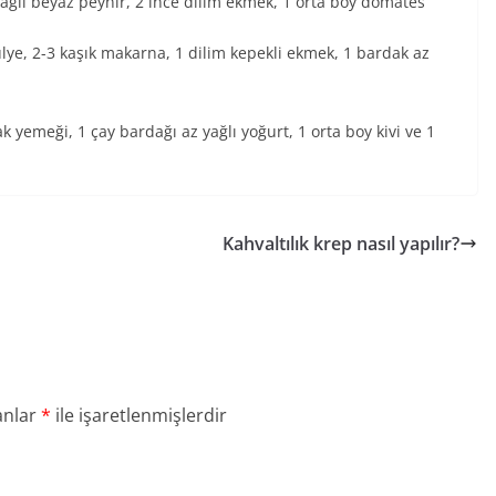
yağlı beyaz peynir, 2 ince dilim ekmek, 1 orta boy domates
ulye, 2-3 kaşık makarna, 1 dilim kepekli ekmek, 1 bardak az
 yemeği, 1 çay bardağı az yağlı yoğurt, 1 orta boy kivi ve 1
Kahvaltılık krep nasıl yapılır?
anlar
*
ile işaretlenmişlerdir