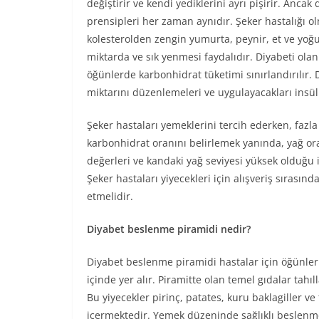
değiştirir ve kendi yediklerini ayrı pişirir. Ancak
prensipleri her zaman aynıdır. Şeker hastalığı o
kolesterolden zengin yumurta, peynir, et ve yoğu
miktarda ve sık yenmesi faydalıdır. Diyabeti olan
öğünlerde karbonhidrat tüketimi sınırlandırılır. 
miktarını düzenlemeleri ve uygulayacakları insü
Şeker hastaları yemeklerini tercih ederken, fazla 
karbonhidrat oranını belirlemek yanında, yağ oran
değerleri ve kandaki yağ seviyesi yüksek olduğu i
Şeker hastaları yiyecekleri için alışveriş sırası
etmelidir.
Diyabet beslenme piramidi nedir?
Diyabet beslenme piramidi hastalar için öğünleri
içinde yer alır. Piramitte olan temel gıdalar tahı
Bu yiyecekler pirinç, patates, kuru baklagiller v
içermektedir. Yemek düzeninde sağlıklı beslenme