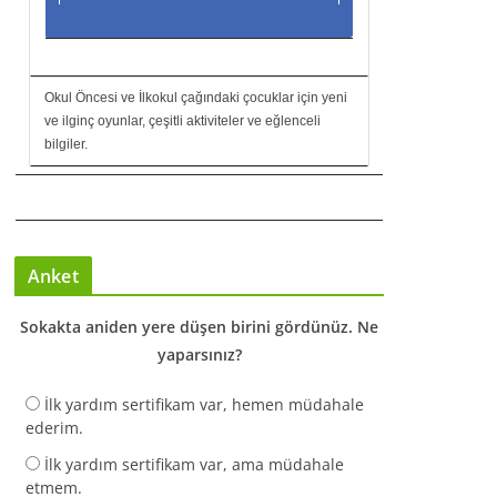
Okul Öncesi ve İlkokul çağındaki çocuklar için yeni
ve ilginç oyunlar, çeşitli aktiviteler ve eğlenceli
bilgiler.
Anket
Sokakta aniden yere düşen birini gördünüz. Ne
yaparsınız?
İlk yardım sertifikam var, hemen müdahale
ederim.
İlk yardım sertifikam var, ama müdahale
etmem.