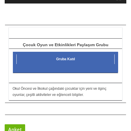
t
ı
c
ı
Çocuk Oyun ve Etkinlikleri Paylaşım Grubu
Gruba Katıl
Okul Öncesi ve İlkokul çağındaki çocuklar için yeni ve ilginç
oyunlar, çeşitli aktiviteler ve eğlenceli bilgiler.
Anket