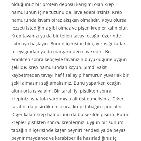
olduğunuz bir protein deposu karışımı olan krep
hamurunun içine tuzunu da ilave edebilirsiniz. Krep
hamurunda kıvam biraz akışkan olmalıdır. Koyu olursa
lezzeti istediğiniz gibi olmaz ve pişen krepler kalın olur.
Krep tavanızı ya da bir teflon tavayı ocağın üzerinde
ısıtmaya başlayın. Bunun içerisine bir çay kaşığı kadar
tereyağından ya da margarinden ilave edin. Bu
eridikten sonra kepçeyle tavanızın büyüklüğüne uygun
şekilde, krep hamurundan koyun. Şimdi vakit
kaybetmeden tavayı hafif sallayıp hamurun yuvarlak bir
şekil almasını sağlamalısınız. Bunu yaparken ocağın
altını orta ısıya alın. Bir tarafı iyi piştikten sonra,
krepinizi ıspatula yardımıyla alt üst etmelisiniz. Diğer
tarafını da pişirdikten sonra, krepi tabağın içine alın.
Diğer kalan krep hamurunu da bu şekilde pişirin. Bütün
krepler piştikten sonra, kreplerinizi uygun bir sunum
tabağının içerisinde kaşar peyniri rendesi ya da beyaz
peynir maydanoz ve karabiber ile hazırladığınız iç