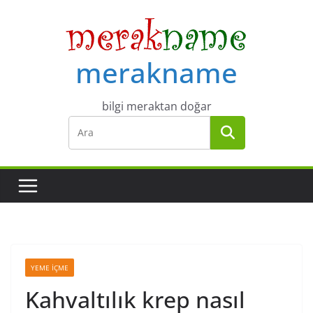
Skip
to
content
merakname
bilgi meraktan doğar
YEME İÇME
Kahvaltılık krep nasıl