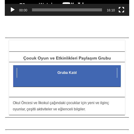
n
a
00:00
16:10
t
ı
c
ı
Çocuk Oyun ve Etkinlikleri Paylaşım Grubu
Gruba Katıl
Okul Öncesi ve İlkokul çağındaki çocuklar için yeni ve ilginç
oyunlar, çeşitli aktiviteler ve eğlenceli bilgiler.