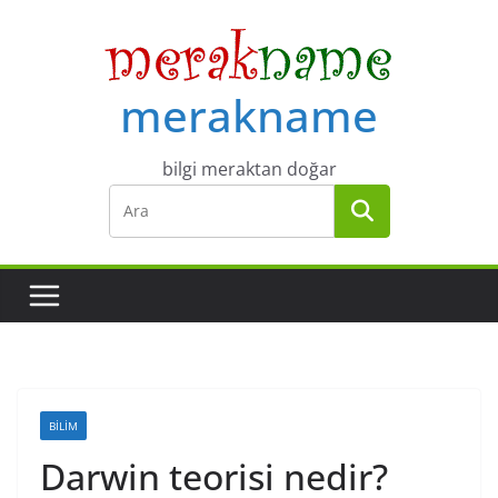
Skip
to
content
merakname
bilgi meraktan doğar
BILIM
Darwin teorisi nedir?