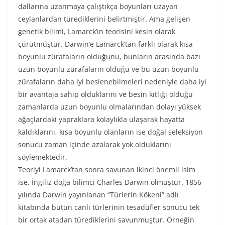
dallarına uzanmaya çalıştıkça boyunları uzayan
ceylanlardan türediklerini belirtmiştir. Ama gelişen
genetik bilimi, Lamarck’ın teorisini kesin olarak
çürütmüştür. Darwin’e Lamarck’tan farklı olarak kısa
boyunlu zürafaların olduğunu, bunların arasında bazı
uzun boyunlu zürafaların olduğu ve bu uzun boyunlu
zürafaların daha iyi beslenebilmeleri nedeniyle daha iyi
bir avantaja sahip olduklarını ve besin kıtlığı olduğu
zamanlarda uzun boyunlu olmalarından dolayı yüksek
ağaçlardaki yapraklara kolaylıkla ulaşarak hayatta
kaldıklarını, kısa boyunlu olanların ise doğal seleksiyon
sonucu zaman içinde azalarak yok olduklarını
söylemektedir.
Teoriyi Lamarck’tan sonra savunan ikinci önemli isim
ise, İngiliz doğa bilimci Charles Darwin olmuştur. 1856
yılında Darwin yayınlanan “Türlerin Kökeni” adlı
kitabında bütün canlı türlerinin tesadüfler sonucu tek
bir ortak atadan türediklerini savunmuştur. Örneğin