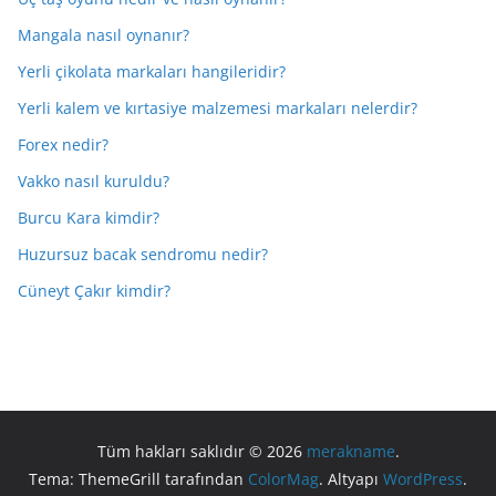
Mangala nasıl oynanır?
Yerli çikolata markaları hangileridir?
Yerli kalem ve kırtasiye malzemesi markaları nelerdir?
Forex nedir?
Vakko nasıl kuruldu?
Burcu Kara kimdir?
Huzursuz bacak sendromu nedir?
Cüneyt Çakır kimdir?
Tüm hakları saklıdır © 2026
merakname
.
Tema: ThemeGrill tarafından
ColorMag
. Altyapı
WordPress
.