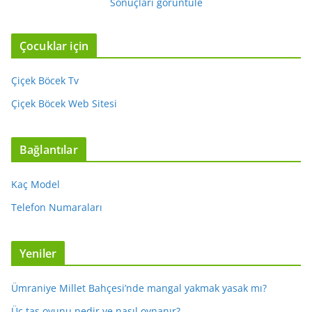
Sonuçları görüntüle
Çocuklar için
Çiçek Böcek Tv
Çiçek Böcek Web Sitesi
Bağlantılar
Kaç Model
Telefon Numaraları
Yeniler
Ümraniye Millet Bahçesi’nde mangal yakmak yasak mı?
Üç taş oyunu nedir ve nasıl oynanır?