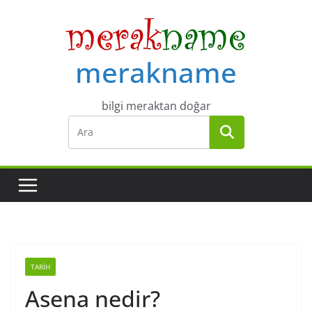
Skip
to
content
merakname
bilgi meraktan doğar
TARIH
Asena nedir?