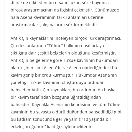
diline de etki eden bu efsane, uzun süre boyunca
birçok araştırmacının da ilgisini çekmiştir. Günümüzde
hala Asena kavramının farklı anlamları üzerine
araştırmacılar çalışmalarını sürdürmektedir.
Antik Çin kaynaklarını inceleyen birçok Türk araştırmacı,
Çin destanlarında “Tü’küe” halkının nasıl ortaya
çıktığına dair çeşitli belgelerin olduğunu keşfetmiştir.
Antik Çin belgelerine göre Tü’küe kavminin hükümdarı
olan kişinin ismi Asena’dır ve Asena önderliğindeki bu
kavim geniş bir ordu kurmuştur. Hükümdar Asena’nın
yönettiği Tü’küe kavminin oluşturduğu ordudan
bahseden Antik Çin kaynakları, bu ordunun da başka
bir kavim tarafından bozguna uğratıldığından
bahseder. Kaynakla Asena’nın kendisinin ve tüm Tü’küe
kavminin bu savaşta öldürüldüğünden bahsedildiği gibi
bu katliam sonucunda geriye yalnız “10 yaşında bir
erkek çocuğunun” kaldığı söylenmektedir.