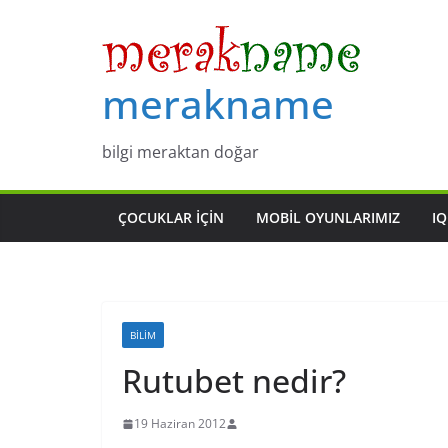
Skip
to
content
merakname
bilgi meraktan doğar
ÇOCUKLAR IÇIN
MOBIL OYUNLARIMIZ
IQ
BILIM
Rutubet nedir?
19 Haziran 2012