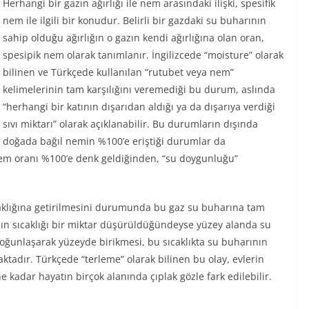
Herhangi bir gazın ağırlığı ile nem arasındaki ilişki, spesifik
nem ile ilgili bir konudur. Belirli bir gazdaki su buharının
sahip olduğu ağırlığın o gazın kendi ağırlığına olan oran,
spesipik nem olarak tanımlanır. İngilizcede “moisture” olarak
bilinen ve Türkçede kullanılan “rutubet veya nem”
kelimelerinin tam karşılığını veremediği bu durum, aslında
“herhangi bir katının dışarıdan aldığı ya da dışarıya verdiği
sıvı miktarı” olarak açıklanabilir. Bu durumların dışında
doğada bağıl nemin %100’e eriştiği durumlar da
nem oranı %100’e denk geldiğinden, “su doygunluğu”
caklığına getirilmesini durumunda bu gaz su buharına tam
zın sıcaklığı bir miktar düşürüldüğündeyse yüzey alanda su
ğunlaşarak yüzeyde birikmesi, bu sıcaklıkta su buharının
tadır. Türkçede “terleme” olarak bilinen bu olay, evlerin
 kadar hayatın birçok alanında çıplak gözle fark edilebilir.