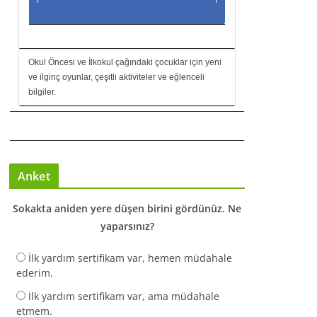
Okul Öncesi ve İlkokul çağındaki çocuklar için yeni
ve ilginç oyunlar, çeşitli aktiviteler ve eğlenceli
bilgiler.
Anket
Sokakta aniden yere düşen birini gördünüz. Ne
yaparsınız?
İlk yardım sertifikam var, hemen müdahale
ederim.
İlk yardım sertifikam var, ama müdahale
etmem.