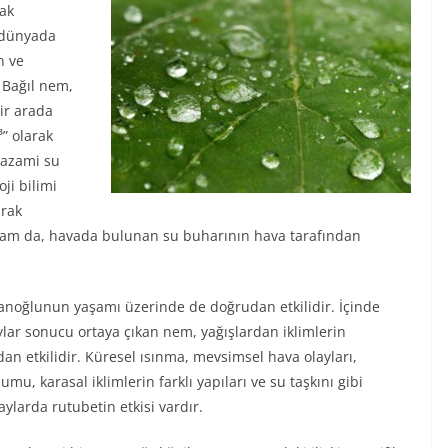
rak
, dünyada
n ve
 Bağıl nem,
ir arada
” olarak
i azami su
ji bilimi
arak
ram da, havada bulunan su buharının hava tarafından
insanoğlunun yaşamı üzerinde de doğrudan etkilidir. İçinde
lar sonucu ortaya çıkan nem, yağışlardan iklimlerin
an etkilidir. Küresel ısınma, mevsimsel hava olayları,
umu, karasal iklimlerin farklı yapıları ve su taşkını gibi
larda rutubetin etkisi vardır.