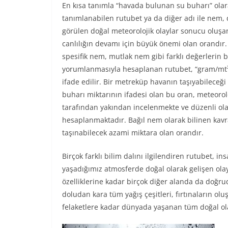
En kısa tanımla “havada bulunan su buharı” ola
tanımlanabilen rutubet ya da diğer adı ile nem
görülen doğal meteorolojik olaylar sonucu oluşa
canlılığın devamı için büyük önemi olan orandır.
spesifik nem, mutlak nem gibi farklı değerlerin b
yorumlanmasıyla hesaplanan rutubet, “gram/mt³
ifade edilir. Bir metreküp havanın taşıyabileceğ
buharı miktarının ifadesi olan bu oran, meteorolo
tarafından yakından incelenmekte ve düzenli ol
hesaplanmaktadır. Bağıl nem olarak bilinen kav
taşınabilecek azami miktara olan orandır.
Birçok farklı bilim dalını ilgilendiren rutubet, 
yaşadığımız atmosferde doğal olarak gelişen olay
özelliklerine kadar birçok diğer alanda da doğrud
doludan kara tüm yağış çeşitleri, fırtınaların oluş
felaketlere kadar dünyada yaşanan tüm doğal olay