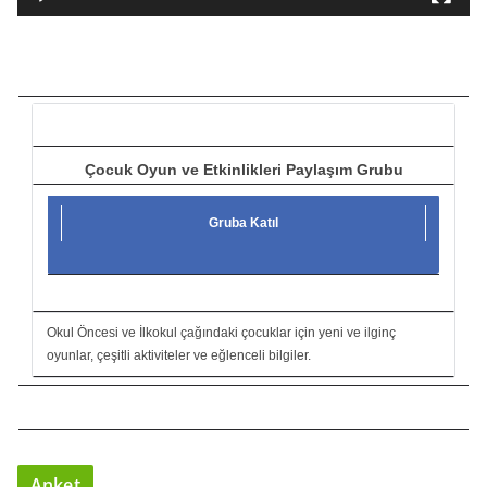
t
ı
c
ı
Çocuk Oyun ve Etkinlikleri Paylaşım Grubu
Gruba Katıl
Okul Öncesi ve İlkokul çağındaki çocuklar için yeni ve ilginç
oyunlar, çeşitli aktiviteler ve eğlenceli bilgiler.
Anket