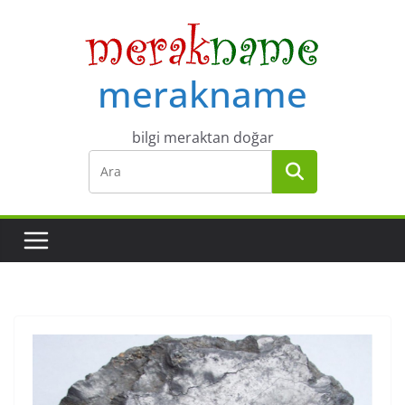
Skip
to
content
merakname
bilgi meraktan doğar