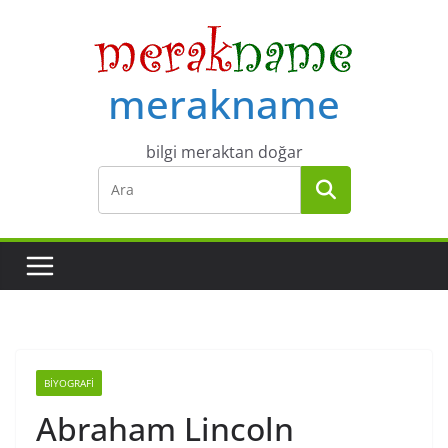
Skip
to
content
merakname
bilgi meraktan doğar
BIYOGRAFI
Abraham Lincoln