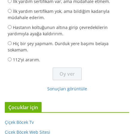
İlk yardım sertifikam var, ama müdahale etmem.
İlk yardım sertifikam yok, ama bildiğim kadarıyla
müdahale ederim.
Hastanın koltuğunun altına girip çevredekilerin
yardımıyla ayağa kaldırırım.
Hiç bir şey yapmam. Durduk yere başımı belaya
sokamam.
112'yi ararım.
Sonuçları görüntüle
Çocuklar için
Çiçek Böcek Tv
Çiçek Böcek Web Sitesi