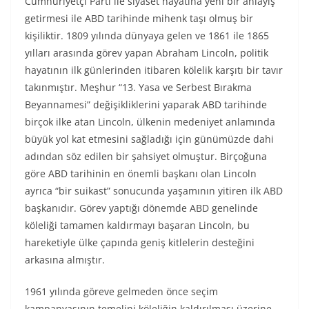
Cumhuriyetçi Parti ile siyaset hayatına yeni bir anlayış
getirmesi ile ABD tarihinde mihenk taşı olmuş bir
kişiliktir. 1809 yılında dünyaya gelen ve 1861 ile 1865
yılları arasında görev yapan Abraham Lincoln, politik
hayatının ilk günlerinden itibaren kölelik karşıtı bir tavır
takınmıştır. Meşhur “13. Yasa ve Serbest Bırakma
Beyannamesi” değişikliklerini yaparak ABD tarihinde
birçok ilke atan Lincoln, ülkenin medeniyet anlamında
büyük yol kat etmesini sağladığı için günümüzde dahi
adından söz edilen bir şahsiyet olmuştur. Birçoğuna
göre ABD tarihinin en önemli başkanı olan Lincoln
ayrıca “bir suikast” sonucunda yaşamının yitiren ilk ABD
başkanıdır. Görev yaptığı dönemde ABD genelinde
köleliği tamamen kaldırmayı başaran Lincoln, bu
hareketiyle ülke çapında geniş kitlelerin desteğini
arkasına almıştır.
1961 yılında göreve gelmeden önce seçim
kampanyasının temelini köleliğin kaldırılması üzerine