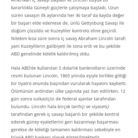
kararlılıkla Güneyli güçlerle çatışmaya başladı, Uzun
süren savaşın ilk aylarında her iki taraf da kayda değer
bir başarı elde edemese de, ünlü Gettysburg Savaşı ile
düğüm çözüldü ve Kuzeyliler kontrolü eline geçirdi.
Nitekim kısa süre sonra iç savaş Abraham Lincoln tarafı
yani Kuzeylilerin galibiyeti ile sona erdi ve bu şekilde
ABD genelinde kölelik kaldırılmış oldu.
Hala ABD’de kullanılan 5 dolarlık banknotların üzerinde
resmi bulunan Lincoln, 1865 yılında eşiyle birlikte gittiği
bir tiyatro onunda başından vurularak hayatını kaybetti.
Ölümünün ardından ülke çapında yaz ilan edilirken, 12
gün sonra suikastçisi de federal ajanlar tarafından
bulundu. Lincoln hala birçok tarihçi ve siyasetçi
tarafından gerek iç savaşı başarılı bir şekilde kontrol
ederek güney eyaletlerini geri kazanmayı başarması
gerekse de köleliği tamamen kaldırması sebebiyle en
büyük ABD başkanı olarak gösterilmektedir.