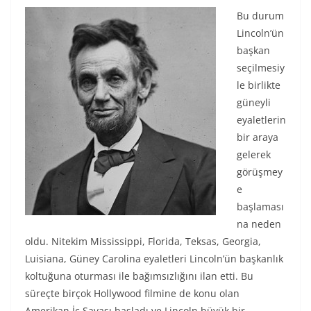
Bu durum
Lincoln’ün
başkan
seçilmesiy
le birlikte
güneyli
eyaletlerin
bir araya
gelerek
görüşmey
e
başlaması
na neden
oldu. Nitekim Mississippi, Florida, Teksas, Georgia,
Luisiana, Güney Carolina eyaletleri Lincoln’ün başkanlık
koltuğuna oturması ile bağımsızlığını ilan etti. Bu
süreçte birçok Hollywood filmine de konu olan
Amerikan İç Savaşı başladı ve Lincoln büyük bir