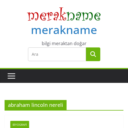
Skip
to
content
merakname
bilgi meraktan doğar
abraham lincoln nereli
BIYOGRAFI