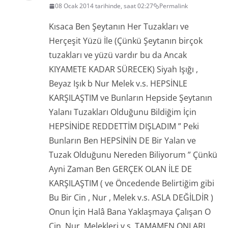
08 Ocak 2014 tarihinde, saat 02:27
Permalink
Kısaca Ben Şeytanın Her Tuzakları ve
Herçeşit Yüzü İle (Çünkü Şeytanın birçok
tuzakları ve yüzü vardır bu da Ancak
KIYAMETE KADAR SÜRECEK) Siyah Işığı ,
Beyaz Işık b Nur Melek v.s. HEPSİNLE
KARŞILAŞTIM ve Bunların Hepside Şeytanın
Yalanı Tuzakları Olduğunu Bildiğim İçin
HEPSİNİDE REDDETTİM DIŞLADIM ” Peki
Bunların Ben HEPSİNİN DE Bir Yalan ve
Tuzak Olduğunu Nereden Biliyorum ” Çünkü
Ayni Zaman Ben GERÇEK OLAN İLE DE
KARŞILAŞTIM ( ve Öncedende Belirtiğim gibi
Bu Bir Cin , Nur , Melek v.s. ASLA DEĞİLDİR )
Onun İçin Halâ Bana Yaklaşmaya Çalışan O
Cin, Nur, Melekleri v.s. TAMAMEN ONLARI