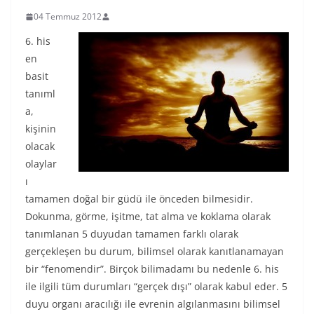
04 Temmuz 2012
6. his
en
basit
tanıml
a,
kişinin
olacak
olaylar
ı
tamamen doğal bir güdü ile önceden bilmesidir.
Dokunma, görme, işitme, tat alma ve koklama olarak
tanımlanan 5 duyudan tamamen farklı olarak
gerçekleşen bu durum, bilimsel olarak kanıtlanamayan
bir “fenomendir”. Birçok bilimadamı bu nedenle 6. his
ile ilgili tüm durumları “gerçek dışı” olarak kabul eder. 5
duyu organı aracılığı ile evrenin algılanmasını bilimsel