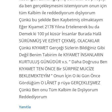
da ben gerçekleşmesini istemiyorum onun için
tüm Kalbim ile reddediyorum dışlıyorum
Çünkü bu şekilde Ben Kaybetmiş olmaktayım
Eğer Kıyamet 2178 Yılına Ertelenerek bu da
Demek ki 100 yıl küsür İnsanlar Burada Halâ
SÜRÜNMÜŞ VE EZİYET ÇEKMİŞ. OLACAKLAR
Çünkü KIYAMET Gerçeği Sizlerin Bildiğiniz Gibi
Değil Benim Tabirim ile KIYAMET İNSANLARIN
KURTULUŞ GÜNÜDÜR v.s. ” Daha Doğrusu Ben
KIYAMET TEN ÖNCE Bir SÜRPRİZ MUCİZE
BEKLEMEKTEYİM ” Onun İçin O iki Gün Önce
Gördüğüm O LÂNET p rüya GERÇEKLEŞMEZ
Çünkü Ben onu Tüm Kalbim ile Dışlıyorum
Reddediyorum
Yanıtla