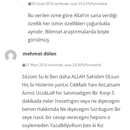
09 Ocak 2016 tarihinde, saat 23:22
Permalink
Bu verilen isme göre Allah’ın sana verdiğı
özellik her ismin özellikleri çoğunlukla
aynıdır. Bilimsel araştırmalarda böyle
görülmüş.
mehmet dölen
27 Mart 2014 tarihinde, saat 23:30
Permalink
Sözüm Su ki ßen daha ALLAH Sahidim OLsun
Hic bi Hislerim yanLıs CıkMadı Yanı AnLatsam
Azınız UcukLaR hıc tanımadıgım Bır Kısıyı 5
dakikada neler hıssettıgını veya ne dıyecegını
benım Hakkımda Ne dıyecegını Sordugum Bır
seye nasıL bır cevap verecegını hepsını o
soylemeden YazaBılIyoRum ben ki Kız