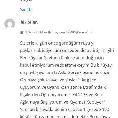
Yanıtla
bir bilen
13 Ocak 2014 tarihinde, saat 02:48
Permalink
Sizlerle ki gün önce gördüğüm rüya yı
paylaşmak istiyorum önceden de belirtiğim gibi
Ben rüyalar Şeytana Cinlere ait olduğu için
kabul etmiyorum reddettmekteyim Bu b rüyayı
da paylaşıyorum ki Asla Gerçekleşmemesi için
O s rüya çok kısaydı ve şöyle: ” Bir gece
uyuyorum ve uyandıktan sonra Etrafımda ki
Kişilerden Öğreniyorum ki Yıl 2178 ve Ben
Ağlamaya Başlıyorum ve Kıyamet Kopuyor”
Yani bu b rüyada benim sadece 1 gecede 100
küsür gün zaman geçmiş demektir Bu p rüyayı