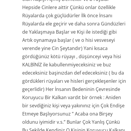
Hepside Cinlere aittir Çünkü onlar özellikle
Rüyalarda çok güçlüdürler İlk önce İnsanı
Rüyalarda ele geçirir ve daha sonra Gündüzleri
de Yaklaşmaya Başlar ve Kişi ile istediği gibi
Artık oynamaya başlar ( ve o hisi vesveseyi
verende yine Cin Şeytandır) Yani kısaca
gördüğünüz kötü rüyayı , düşünceyi veya hisi
KALBİNİZ ile kabullenmiyeceksiniz ve buz
edeceksiniz başinızdan def edeceksiniz ( bu da
gördükleri rüyaları ve hisleri gerçekleşenler için
geçerlidir) Her İnsanın Bedeninin Çevresinde
Koruyucu Bir Kalkan vardıt bir örnek : Aniden
bir sevdiğiniz kişi veya yakınınız için Çok Endişe
Etmeye Başlıyorsunuz ” Acaba ona Birşey
oldunu iyimidir v.s.” Bunlar Çok Yanlış Çünkü
Bu Şekilde Kendiniz O Kişinin Koruyucu Kalkanı