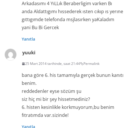
Arkadasımı 4 YıLLık Beraberligim varken Bı
anda Aldattıgımı hıssederek ısten cıkıp ıs yerıne
gıttıgımde telefonda msjlasırken yaKaladım
yani Bu Bi Gercek
Yanıtla
yuuki
25 Mart 2014 tarihinde, saat 21:44
Permalink
bana göre 6. his tamamıyla gerçek bunun kanıtı
benim.
reddedenler eyse sözüm şu
siz hiç mi bir şey hissetmediniz?
6. histen kesinlikle korkmuyorum,bu benim
fıtratımda var.sizinde!
Yanıtla