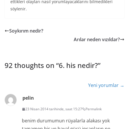
ettikleri olayları nasıl yorumlayacaklarını bilmedikleri
söylenir.
Soykırım nedir?
Arılar neden vızıldar?
92 thoughts on “
6. his nedir?
”
Yorum
Yeni yorumlar →
dolaşımı
pelin
23 Nisan 2014 tarihinde, saat 15:27
Permalink
benim durumumun rüyalarla alakası yok
tamamen his ve hayal gücü insanların ne