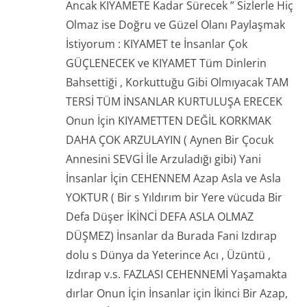
Ancak KIYAMETE Kadar Sürecek ” Sizlerle Hiç
Olmaz ise Doğru ve Güzel Olanı Paylaşmak
İstiyorum : KIYAMET te İnsanlar Çok
GÜÇLENECEK ve KIYAMET Tüm Dinlerin
Bahsettiği , Korkuttuğu Gibi Olmıyacak TAM
TERSİ TÜM İNSANLAR KURTULUŞA ERECEK
Onun İçin KIYAMETTEN DEĞİL KORKMAK
DAHA ÇOK ARZULAYIN ( Aynen Bir Çocuk
Annesini SEVGİ İle Arzuladığı gibi) Yani
İnsanlar İçin CEHENNEM Azap Asla ve Asla
YOKTUR ( Bir s Yıldırım bir Yere vücuda Bir
Defa Düşer İKİNCİ DEFA ASLA OLMAZ
DÜŞMEZ) İnsanlar da Burada Fani Izdırap
dolu s Dünya da Yeterince Acı , Üzüntü ,
Izdırap v.s. FAZLASI CEHENNEMİ Yaşamakta
dırlar Onun İçin İnsanlar için İkinci Bir Azap,