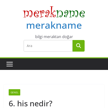
Skip
to
content
merakname
bilgi meraktan doğar
GENEL
6. his nedir?