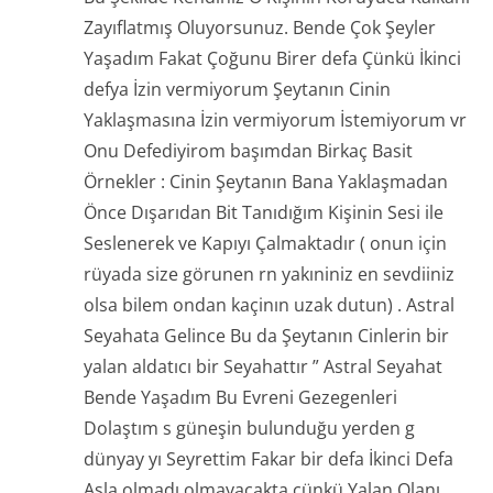
Zayıflatmış Oluyorsunuz. Bende Çok Şeyler
Yaşadım Fakat Çoğunu Birer defa Çünkü İkinci
defya İzin vermiyorum Şeytanın Cinin
Yaklaşmasına İzin vermiyorum İstemiyorum vr
Onu Defediyirom başımdan Birkaç Basit
Örnekler : Cinin Şeytanın Bana Yaklaşmadan
Önce Dışarıdan Bit Tanıdığım Kişinin Sesi ile
Seslenerek ve Kapıyı Çalmaktadır ( onun için
rüyada size görunen rn yakıniniz en sevdiiniz
olsa bilem ondan kaçinın uzak dutun) . Astral
Seyahata Gelince Bu da Şeytanın Cinlerin bir
yalan aldatıcı bir Seyahattır ” Astral Seyahat
Bende Yaşadım Bu Evreni Gezegenleri
Dolaştım s güneşin bulunduğu yerden g
dünyay yı Seyrettim Fakar bir defa İkinci Defa
Asla olmadı olmayacakta çünkü Yalan Olanı