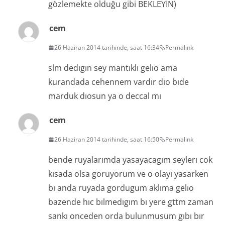
gözlemekte olduğu gibi BEKLEYİN)
cem
26 Haziran 2014 tarihinde, saat 16:34
Permalink
slm dedıgın sey mantıklı gelıo ama
kurandada cehennem vardır dıo bıde
marduk dıosun ya o deccal mı
cem
26 Haziran 2014 tarihinde, saat 16:50
Permalink
bende ruyalarımda yasayacagım seylerı cok
kısada olsa goruyorum ve o olayı yasarken
bı anda ruyada gordugum aklıma gelıo
bazende hıc bılmedıgım bı yere gttm zaman
sankı onceden orda bulunmusum gıbı bır