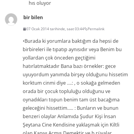
hıs oluyor
bir bilen
07 Ocak 2014 tarihinde, saat 03:44
Permalink
•Burada ki yorumlara baktığım da hepsi de
birbireleri ile tıpatıp aynısıdır veya Benim bu
yollardan çok önceden geçtiğimi
hatırlatmaktadır Bana bazı örnekler: gece
uyuyordum yanımda birşey olduğunu hissetim
korktum cinmi diye ….: , o sokağa gelmeden
orada bir çocuk topluluğu olduğunu ve
oynadıkları topun benim tam üst bacağıma
geleceğini hissettim….. : Bunların ve bunun
benzeri olaylar Anlamıda Şudur Kişi İnsan
Şeytana Cine Kendisine yaklaşmak için Kiltli
olan Kapıyı Açmış Demektir ve b rüyalar