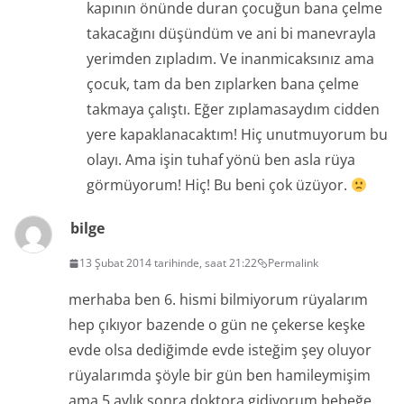
kapının önünde duran çocuğun bana çelme
takacağını düşündüm ve ani bi manevrayla
yerimden zıpladım. Ve inanmicaksınız ama
çocuk, tam da ben zıplarken bana çelme
takmaya çalıştı. Eğer zıplamasaydım cidden
yere kapaklanacaktım! Hiç unutmuyorum bu
olayı. Ama işin tuhaf yönü ben asla rüya
görmüyorum! Hiç! Bu beni çok üzüyor.
bilge
13 Şubat 2014 tarihinde, saat 21:22
Permalink
merhaba ben 6. hismi bilmiyorum rüyalarım
hep çıkıyor bazende o gün ne çekerse keşke
evde olsa dediğimde evde isteğim şey oluyor
rüyalarımda şöyle bir gün ben hamileymişim
ama 5 aylık sonra doktora gidiyorum bebeğe