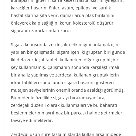
iltihaplarını giderir, safra kesesi hastalıklarını iyileştirir,
karaciğer hasarını önler, astım, epilepsi ve sarılık
hastalıklarına şifa verir, damarlarda plak birikimini
önleyerek kalp sağlığını korur, kolesterolü düşürür,
sigaranın zararlarından korur.
Sigara konusunda zerdeçalın etkinliğini anlamak için
yapılan bir çalışmada, sigara içen iki gruptan biri günde
iki defa zerdeçal tableti kullanırken diğer grup hiçbir
şey kullanmamış. Çalışmanın sonunda karşılaştırmalı
bir analiz yapılmış ve zerdeçal kullanan gruptakilerin
idrar tahlilleri sonucunda sigara hasarını gösteren
mutajen seviyelerinin önemli oranda azaldığı görülmüş.
Bu nedenle özellikle sigarayı bırakamayanlara,
zerdeçalı düzenli olarak kullanmaları ve bu baharatı
beslenmelerinin ayrılmaz bir parçası haline getirmeleri
tavsiye edilmektedir.
Zerdeçal uzun süre fazla miktarda kullanılırsa midede