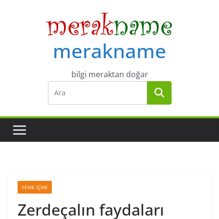
Skip
to
content
merakname
bilgi meraktan doğar
YEME İÇME
Zerdeçalın faydaları