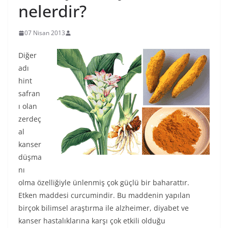
nelerdir?
07 Nisan 2013
Diğer
adı
hint
safran
ı olan
zerdeç
al
kanser
düşma
nı
olma özelliğiyle ünlenmiş çok güçlü bir baharattır.
Etken maddesi curcumindir. Bu maddenin yapılan
birçok bilimsel araştırma ile alzheimer, diyabet ve
kanser hastalıklarına karşı çok etkili olduğu