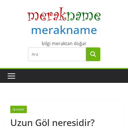
Skip
to
content
merakname
bilgi meraktan doğar
SEYAHAT
Uzun Göl neresidir?