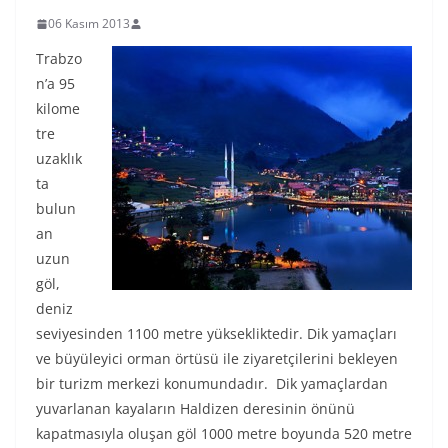
06 Kasım 2013
Trabzo
n’a 95
kilome
tre
uzaklık
ta
bulun
an
uzun
göl,
deniz
seviyesinden 1100 metre yüksekliktedir. Dik yamaçları
ve büyüleyici orman örtüsü ile ziyaretçilerini bekleyen
bir turizm merkezi konumundadır. Dik yamaçlardan
yuvarlanan kayaların Haldizen deresinin önünü
kapatmasıyla oluşan göl 1000 metre boyunda 520 metre