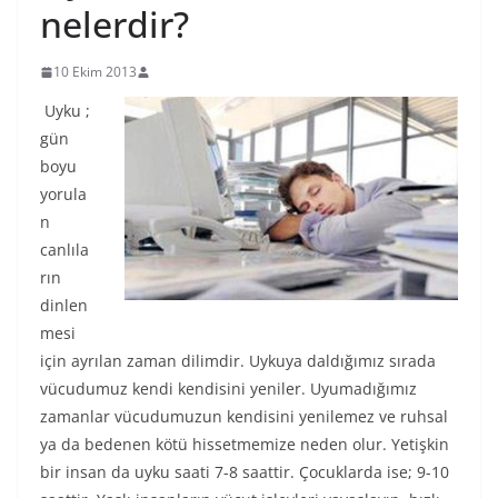
nelerdir?
10 Ekim 2013
Uyku ;
gün
boyu
yorula
n
canlıla
rın
dinlen
mesi
için ayrılan zaman dilimdir. Uykuya daldığımız sırada
vücudumuz kendi kendisini yeniler. Uyumadığımız
zamanlar vücudumuzun kendisini yenilemez ve ruhsal
ya da bedenen kötü hissetmemize neden olur. Yetişkin
bir insan da uyku saati 7-8 saattir. Çocuklarda ise; 9-10