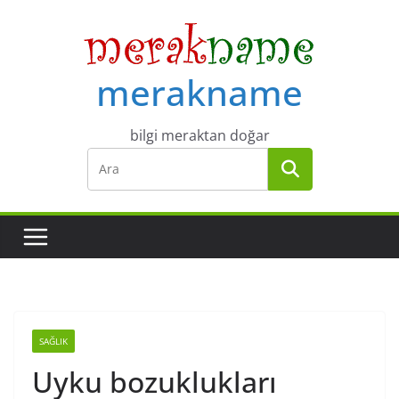
Skip
to
content
merakname
bilgi meraktan doğar
SAĞLIK
Uyku bozuklukları