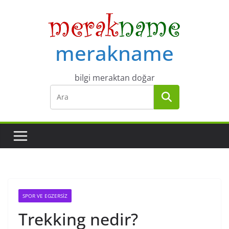
Skip
to
content
merakname
bilgi meraktan doğar
SPOR VE EGZERSIZ
Trekking nedir?