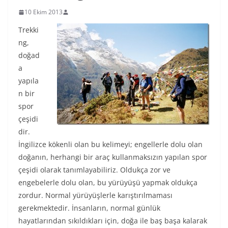
10 Ekim 2013
Trekki
ng,
doğad
a
yapıla
n bir
spor
çeşidi
dir.
İngilizce kökenli olan bu kelimeyi; engellerle dolu olan
doğanın, herhangi bir araç kullanmaksızın yapılan spor
çeşidi olarak tanımlayabiliriz. Oldukça zor ve
engebelerle dolu olan, bu yürüyüşü yapmak oldukça
zordur. Normal yürüyüşlerle karıştırılmaması
gerekmektedir. İnsanların, normal günlük
hayatlarından sıkıldıkları için, doğa ile baş başa kalarak