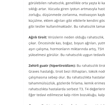
görülebilen rahatsızlık, genellikle orta yaşta ki k
sıklığı artar. Vücuda giren iyotun artmasıyla has
zorluğu, düşünmede zorlanma, motivasyon kaybı, e
küçülme, eklem ağrıları gibi etkilerle kendini gös
gibi testler kullanılmaktadır. Bu rahatsızlık ta
Ağrılı tiroit:
Virüslerin neden olduğu rahatsızlık,
çıkar. Öncesinde kas, boğaz, boyun ağrıları, yutma
aşırı çalışma, hormonların miktarında artış, TS
yükselmesi görülür. Bu rahatsızlık uygun tedaviler
Zehirli guatr (hipertiroidizm):
Bu rahatsızlık tir
Graves hastalığı, tiroit bezi iltihapları, toksik nod
çalışmasına sebep olur. Bu rahatsızlıkta hastalard
tahammülsüzlük, gözlerde fırlama, kemik erimesi, 
rahatsızlıkta hastalarda serbest T3, T4 değerler
Eğer tedavi edilmezse kalp ritim bozukluğu, kalp 