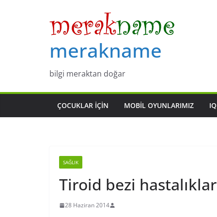
Skip
to
content
merakname
bilgi meraktan doğar
ÇOCUKLAR IÇIN
MOBIL OYUNLARIMIZ
IQ
SAĞLIK
Tiroid bezi hastalıklar
28 Haziran 2014