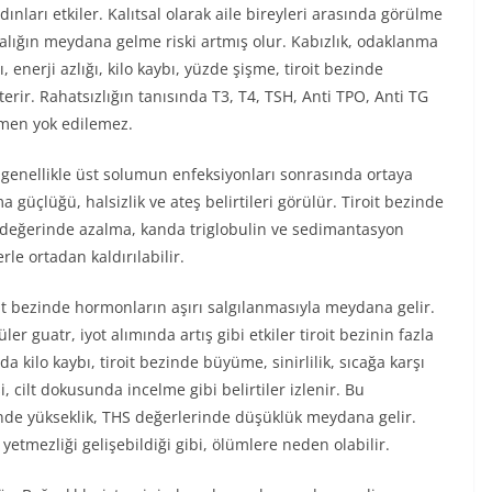
adınları etkiler. Kalıtsal olarak aile bireyleri arasında görülme
talığın meydana gelme riski artmış olur. Kabızlık, odaklanma
nerji azlığı, kilo kaybı, yüzde şişme, tiroit bezinde
terir. Rahatsızlığın tanısında T3, T4, TSH, Anti TPO, Anti TG
mamen yok edilemez.
 genellikle üst solumun enfeksiyonları sonrasında ortaya
 güçlüğü, halsizlik ve ateş belirtileri görülür. Tiroit bezinde
H değerinde azalma, kanda triglobulin ve sedimantasyon
le ortadan kaldırılabilir.
oit bezinde hormonların aşırı salgılanmasıyla meydana gelir.
üler guatr, iyot alımında artış gibi etkiler tiroit bezinin fazla
a kilo kaybı, tiroit bezinde büyüme, sinirlilik, sıcağa karşı
cilt dokusunda incelme gibi belirtiler izlenir. Bu
inde yükseklik, THS değerlerinde düşüklük meydana gelir.
yetmezliği gelişebildiği gibi, ölümlere neden olabilir.