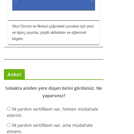
Okul Öncesi ve İlkokul çağındaki çocuklar için yeni
ve ilginç oyunlar, çeşitli aktiviteler ve eğlenceli
bilgiler.
Anket
Sokakta aniden yere düşen birini gördünüz. Ne
yaparsınız?
İlk yardım sertifikam var, hemen müdahale
ederim.
İlk yardım sertifikam var, ama müdahale
etmem.