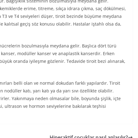
ür. Bağışıklık sisteminin bozulmasıyla meydana gelir.
kemiklerde erime, titreme, sıkça idrara çıkma, saç dökülmesi,
arda T3 ve T4 seviyeleri düşer, tiroit bezinde büyüme meydana
 kalıtsal geçiş söz konusu olabilir. Hastalar iştahlı olsa da,
 hücrelerin bozulmasıyla meydana gelir. Başlıca dört türü
r kanser, modüller kanser ve anaplastik kanserdir. Erken
 büyük oranda iyileşme gözlenir. Tedavide tiroit bezi alınarak,
ırları belli olan ve normal dokudan farklı yapılardır. Tiroit
nodüller katı, yarı katı ya da yarı sıvı özellikte olabilir.
rler. Yakınmaya neden olmasalar bile, boyunda şişlik, içte
i, ultrason ve hormon seviyelerine bakılarak teşhisi
Hiperaktif çocuklar nasıl anlaşılır?