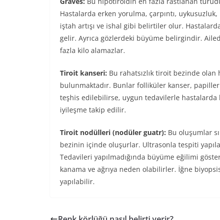
Graves:
Bu hipotiroidin en fazla rastlanan türüd
Hastalarda erken yorulma, çarpıntı, uykusuzluk, 
iştah artışı ve ishal gibi belirtiler olur. Hastal
gelir. Ayrıca gözlerdeki büyüme belirgindir. Ailede
fazla kilo alamazlar.
Tiroit kanseri:
Bu rahatsızlık tiroit bezinde olan
bulunmaktadır. Bunlar folliküler kanser, papille
teşhis edilebilirse, uygun tedavilerle hastalarda
iyileşme takip edilir.
Tiroit nodülleri (nodüler guatr):
Bu oluşumlar sın
bezinin içinde oluşurlar. Ultrasonla tespiti yapılan 
Tedavileri yapılmadığında büyüme eğilimi gösteri
kanama ve ağrıya neden olabilirler. İğne biyopsis
yapılabilir.
Renk körlüğü nasıl belirti verir?