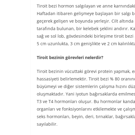
Tiroit bezi hormon salgılayan ve anne karnındak
Haftadan itibaren gelişmeye başlayan bir salgı 
geçerek gelişen ve boyunda yerleşir. Cilt altınd
tarafında bulunan, bir kelebek şeklini andırır. K
sağ ve sol lob, gövdesindeki birleşime tiroit bezi 
5 cm uzunlukta, 3 cm genişlikte ve 2 cm kalınlıkt
Tiroit bezinin görevleri nelerdir?
Tiroit bezinin vücuttaki görevi protein yapmak, e
hassasiyeti belirlemektir. Tiroit bezi % 80 oran
büyümeyi ve diğer sistemlerin çalışma hızını düz
oluşmaktadır. Yani iyotun bağırsaklarda emilmesi 
T3 ve T4 hormonları oluşur. Bu hormonlar kanda 
organları ve fonksiyonlarını etkilemekte ve çalış
seks hormonları, beyin, deri, tırnaklar, bağırsakla
sayılabilir.