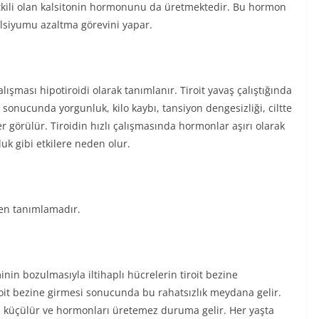
tkili olan kalsitonin hormonunu da üretmektedir. Bu hormon
kalsiyumu azaltma görevini yapar.
çalışması hipotiroidi olarak tanımlanır. Tiroit yavaş çalıştığında
onucunda yorgunluk, kilo kaybı, tansiyon dengesizliği, ciltte
ler görülür. Tiroidin hızlı çalışmasında hormonlar aşırı olarak
luk gibi etkilere neden olur.
len tanımlamadır.
inin bozulmasıyla iltihaplı hücrelerin tiroit bezine
roit bezine girmesi sonucunda bu rahatsızlık meydana gelir.
ur, küçülür ve hormonları üretemez duruma gelir. Her yaşta