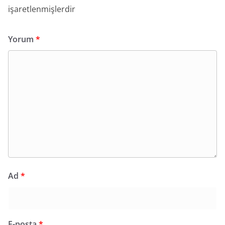
işaretlenmişlerdir
Yorum
*
Ad
*
E-posta
*