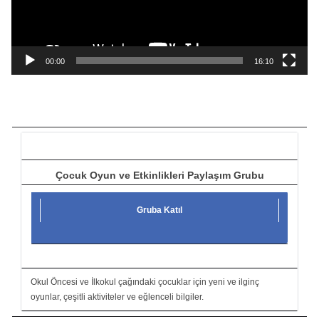
o
y
n
a
00:00
16:10
t
ı
c
ı
Çocuk Oyun ve Etkinlikleri Paylaşım Grubu
Gruba Katıl
Okul Öncesi ve İlkokul çağındaki çocuklar için yeni ve ilginç
oyunlar, çeşitli aktiviteler ve eğlenceli bilgiler.