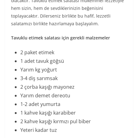
olacaktır. Tavuklu etimek salatası mükemmel lezzetiyle
hem sizin, hem de sevdiklerinizin beğenisini
toplayacaktır. Dilerseniz birlikte bu hafif, lezzetli
salatamızı birlikte hazırlamaya başlayalım.
Tavuklu etimek salatası için gerekli malzemeler
2 paket etimek
1 adet tavuk göğsü
Yarım kg yoğurt
3-4 diş sarımsak
2 çorba kaşığı mayonez
Yarım demet dereotu
1-2 adet yumurta
1 kahve kaşığı karabiber
2 kahve kaşığı kırmızı pul biber
Yeteri kadar tuz