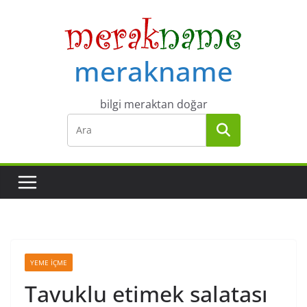
Skip
to
content
merakname
bilgi meraktan doğar
YEME İÇME
Tavuklu etimek salatası