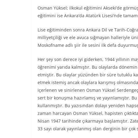
Osman Yüksel; ilkokul eğitimini Akseki’de görmüş, 
eğitimini ise Ankara’da Atatürk Lisesi’nde tamam
Lise eğitiminden sonra Ankara Dil ve Tarih-Coğr
milliyetçiliği ve ele avuca sığmayan halleriyle
Moskofname adlı şiir ile sesini ilk defa duyurmu
Her şey son derece iyi giderken, 1944 yıllının m
öğrenimi yarıda kalmıştır. Bu olaylarda dönemin 
etmiştir. Bu olaylar yüzünden bir süre tutuklu 
etmek istemiş ancak olaylara karışmış olmasında
içerlenen ve sinirlenen Osman Yüksel Serdengeçti
sert bir konuşma hazırlamış ve yayınlamıştır. Bu
kullanmıştır. Bu yazısından dolayı yeniden hap
zaman harcayan Osman Yüksel, hapisten çıktıkta
Nisan 1947 tarihinde çıkarmaya başlamıştır. Zat
33 sayı olarak yayınlanmış olan derginin bir çok sa