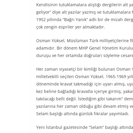
Kendisinin tutuklamalara alıştığı dergilerin alt 
geliyor” diye alt yazılar yazmış ve tutuklamalar
1952 yıllında “Bağrı Yanık” adlı bir de mizah der
çok zengin espriler yer almaktadır.
Osman Yüksel, Müslüman Türk milliyetçilerine fik
adamıdır. Bir dönem MHP Genel Yönetim Kurulu üy
duruşu ve her ortamda doğruları söyleme cesare
Her zaman siyasetçi bir kimliği bulunan Osman Yü
milletvekilli seçilen Osman Yüksel, 1965-1969 yıll
döneminde kravat takmadığı için uyarı almış, uya
kez beline bağladığı kravatla içeriye girmiş, yak
takılacağı belli değil. İstediğim gibi takarım” dem
yazılarına her zaman olduğu gibi devam etmiş ve
Selam başlığı altında günlük fıkralar yayımladı.
Yeni İstanbul gazetesinde “Selam” başlığı altınd