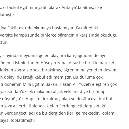
ortaokul eğitimini yatılı olarak Antalya’da almış, lise
lamıştır.
afya Fakültesi’nde okumaya başlamıştır. Fakültedeki
 üniversite kampüsünde binlerce öğrencinin karşısında okuduğu
ştur.
ayıs ayında meydana gelen olaylara karıştığından dolayı
önemli isimlerinden Hüseyin Nihal Atsız ile birlikte hareket
kaldıktan sonra serbest bırakılmış, öğrenimine yeniden devam
n dolayı bu isteği kabul edilmemiştir. Bu duruma çok
 dönemin Milli Eğitim Bakanı Hasan Ali Yücel’i eleştiren çok
 yazısında Yüksek makamın alçak vekiline diye bir hitap
se düşmüştür. Hapiste durulmuş olan ve düşünceye bol bol
n sonra ilerde ünlenecek olan Serdengeçti dergisini 20
en Serdengeçti adı da bu dergiden ileri gelmektedir.Toplam
yısı toplatılmıştır.