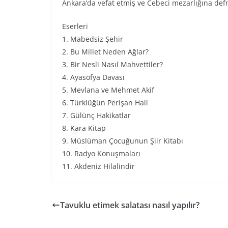
Ankara’da vefat etmiş ve Cebeci mezarlığına defn
Eserleri
1. Mabedsiz Şehir
2. Bu Millet Neden Ağlar?
3. Bir Nesli Nasıl Mahvettiler?
4. Ayasofya Davası
5. Mevlana ve Mehmet Akif
6. Türklüğün Perişan Hali
7. Gülünç Hakikatlar
8. Kara Kitap
9. Müslüman Çocuğunun Şiir Kitabı
10. Radyo Konuşmaları
11. Akdeniz Hilalindir
Tavuklu etimek salatası nasıl yapılır?