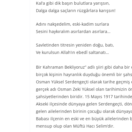
Kal’a gibi dik başın bulutlara yarışsın,
Dalga dalga saçların rüzgârlara karışsın!
Adını nakşedelim, eski-kadim surlara
Sesini haykıralım asırlardan asırlara…
Savletinden titresin yeniden doğu, batı,
Ve kurulsun Allah’ın ebedî saltanatı…
Bir Kahraman Bekliyoruz” adlı şiiri gibi daha bir ço
birçok kişinin hayranlık duyduğu önemli bir şahsi
Osman Yüksel Serdengeçti olarak tarihe geçmiş o
gerçek adı Osman Zeki Yüksel olan tarihimizin 
şahsiyetlerinden biridir. 15 Mayıs 1917 tarihinde
Akseki ilçesinde dünyaya gelen Serdengeçti, dön
gelen ailelerinden birinin çocuğu olarak dünyaya
Babası ilçenin en eski ve en büyük ailelerinden b
mensup olup olan Müftü Hacı Selim’dir.