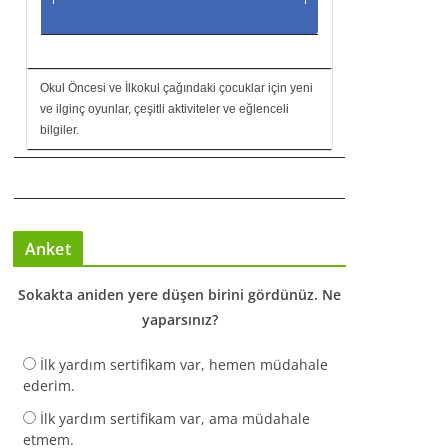
Okul Öncesi ve İlkokul çağındaki çocuklar için yeni
ve ilginç oyunlar, çeşitli aktiviteler ve eğlenceli
bilgiler.
Anket
Sokakta aniden yere düşen birini gördünüz. Ne
yaparsınız?
İlk yardım sertifikam var, hemen müdahale
ederim.
İlk yardım sertifikam var, ama müdahale
etmem.