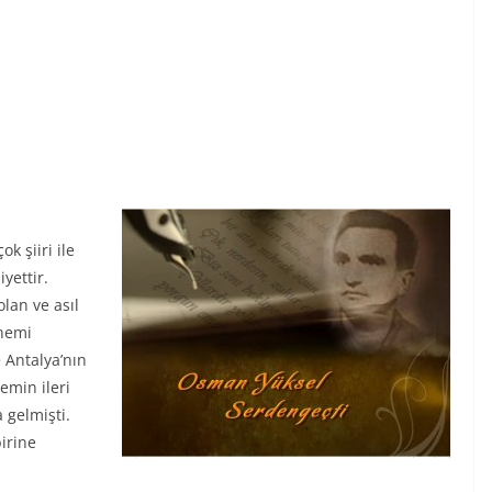
k şiiri ile
yettir.
lan ve asıl
önemi
 Antalya’nın
emin ileri
 gelmişti.
irine