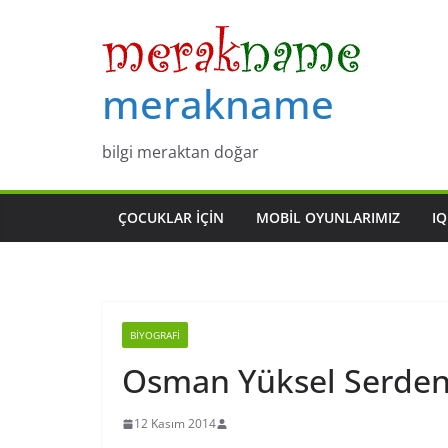
Skip
to
content
merakname
bilgi meraktan doğar
ÇOCUKLAR IÇIN
MOBIL OYUNLARIMIZ
IQ
BIYOGRAFI
Osman Yüksel Serden
12 Kasım 2014