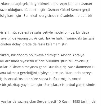
yazılarında açık şekilde görülmektedir. “Açın kapıları Osman
a hazır olduğunu ifade etmiştir. Osman Yüksel Serdengeçti
gisi çıkarmıştır. Bu mizah dergisinde mücadelesine dair bir
irleri, mücadelesi ve şahsiyetiyle model olmuş, bir dava
eliği de yapmıştır. Ancak Hak ve halkın yanındaki tavizsiz
tinden dolayı orada da fazla kalamamıştır.
ksel, bir dönem politikaya atılmıştır. AP’den Antalya
arı arasında siyasetin içinde bulunmuştur. Milletvekilliği
rıları dikkate almayınca genel kurula girişi yasaklanmıştır.Bu
asına takması gerektiğini söyleyenlere ise, “Kanunda nereye
iştir. Ancak kısa bir süre sonra istifa etmiştir. Ancak
 birçok kitap yayımlamıştır. Son olarak İstanbul gazetesinde
a yazılar da yazmış olan Serdengeçti 10 Kasım 1983 tarihinde