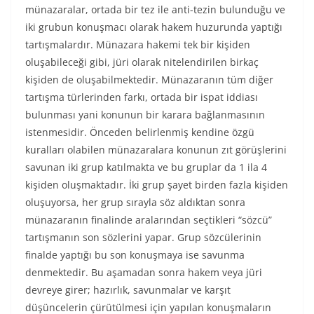
münazaralar, ortada bir tez ile anti-tezin bulunduğu ve
iki grubun konuşmacı olarak hakem huzurunda yaptığı
tartışmalardır. Münazara hakemi tek bir kişiden
oluşabileceği gibi, jüri olarak nitelendirilen birkaç
kişiden de oluşabilmektedir. Münazaranın tüm diğer
tartışma türlerinden farkı, ortada bir ispat iddiası
bulunması yani konunun bir karara bağlanmasının
istenmesidir. Önceden belirlenmiş kendine özgü
kuralları olabilen münazaralara konunun zıt görüşlerini
savunan iki grup katılmakta ve bu gruplar da 1 ila 4
kişiden oluşmaktadır. İki grup şayet birden fazla kişiden
oluşuyorsa, her grup sırayla söz aldıktan sonra
münazaranın finalinde aralarından seçtikleri “sözcü”
tartışmanın son sözlerini yapar. Grup sözcülerinin
finalde yaptığı bu son konuşmaya ise savunma
denmektedir. Bu aşamadan sonra hakem veya jüri
devreye girer; hazırlık, savunmalar ve karşıt
düşüncelerin çürütülmesi için yapılan konuşmaların