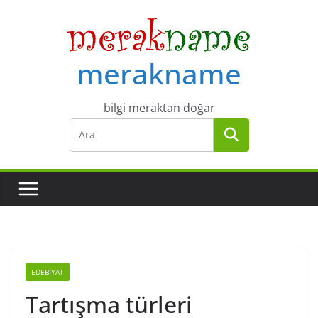
Skip
to
content
merakname
bilgi meraktan doğar
EDEBIYAT
Tartışma türleri