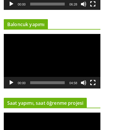
y
00:00
06:28
n
a
Baloncuk yapımı
t
ı
V
c
i
ı
d
e
o
o
y
00:00
04:58
n
a
Saat yapımı, saat öğrenme projesi
t
ı
V
c
i
ı