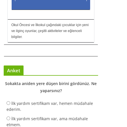
Okul Öncesi ve İlkokul çağındaki çocuklar için yeni
ve ilginç oyunlar, çeşitli aktiviteler ve eğlenceli
bilgiler.
Anket
Sokakta aniden yere düşen birini gördünüz. Ne
yaparsınız?
İlk yardım sertifikam var, hemen müdahale
ederim.
İlk yardım sertifikam var, ama müdahale
etmem.