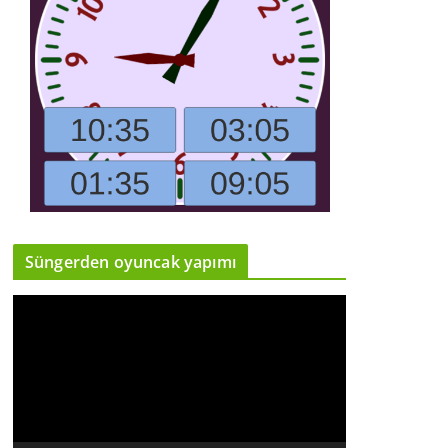
Süngerden oyuncak yapımı
V
i
d
e
o
o