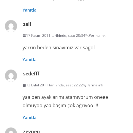
Yanıtla
zeli
17 Kasım 2011 tarihinde, saat 20:34
Permalink
yarrın beden sınavımız var sağol
Yanıtla
sedefff
13 Eylül 2011 tarihinde, saat 22:22
Permalink
yaa ben ayaklarımı atamıyorum öneee
olmuyoo yaa başım çok ağrıyoo !!!
Yanıtla
zeynep