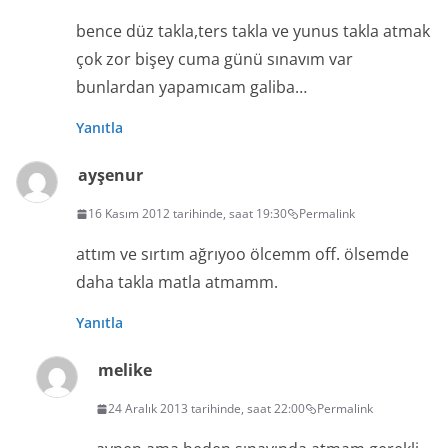
bence düz takla,ters takla ve yunus takla atmak
çok zor bişey cuma günü sınavım var
bunlardan yapamıcam galiba…
Yanıtla
ayşenur
16 Kasım 2012 tarihinde, saat 19:30
Permalink
attım ve sırtım ağrıyoo ölcemm off. ölsemde
daha takla matla atmamm.
Yanıtla
melike
24 Aralık 2013 tarihinde, saat 22:00
Permalink