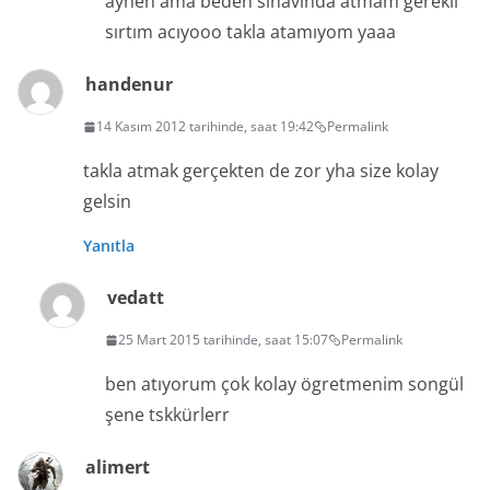
aynen ama beden sınavında atmam gerekli
sırtım acıyooo takla atamıyom yaaa
handenur
14 Kasım 2012 tarihinde, saat 19:42
Permalink
takla atmak gerçekten de zor yha size kolay
gelsin
Yanıtla
vedatt
25 Mart 2015 tarihinde, saat 15:07
Permalink
ben atıyorum çok kolay ögretmenim songül
şene tskkürlerr
alimert