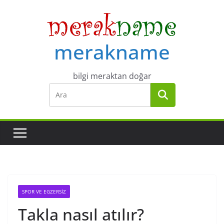
Skip
to
content
merakname
bilgi meraktan doğar
SPOR VE EGZERSIZ
Takla nasıl atılır?