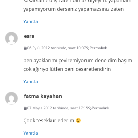
kasarsanız o iş zaten olmaz diyeyim. yapamam
yapamıyorum derseniz yapamazsınız zaten
Yanıtla
esra
06 Eylül 2012 tarihinde, saat 10:07
Permalink
ben ayaklarımı çeviremiyorum dene dim başım
çok ağırıyo lütfen beni cesaretlendirin
Yanıtla
fatma kayahan
07 Mayıs 2012 tarihinde, saat 17:15
Permalink
Çook tesekkür ederim
Yanıtla