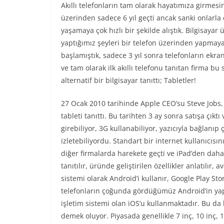
Akıllı telefonların tam olarak hayatımıza girmesi
üzerinden sadece 6 yıl geçti ancak sanki onlarla
yaşamaya çok hızlı bir şekilde alıştık. Bilgisayar
yaptığımız şeyleri bir telefon üzerinden yapmay
başlamıştık, sadece 3 yıl sonra telefonların ekra
ve tam olarak ilk akıllı telefonu tanıtan firma bu 
alternatif bir bilgisayar tanıttı; Tabletler!
27 Ocak 2010 tarihinde Apple CEO’su Steve Jobs, 
tableti tanıttı. Bu tarihten 3 ay sonra satışa çıkt
girebiliyor, 3G kullanabiliyor, yazıcıyla bağlanıp 
izletebiliyordu. Standart bir internet kullanıcıs
diğer firmalarda harekete geçti ve iPad’den daha u
tanıtılır, üründe geliştirilen özellikler anlatılır, 
sistemi olarak Android’i kullanır, Google Play Stor
telefonların çoğunda gördüğümüz Android’in yapab
işletim sistemi olan iOS’u kullanmaktadır. Bu da b
demek oluyor. Piyasada genellikle 7 inç, 10 inç, 