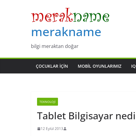
Skip
to
content
merakname
bilgi meraktan doğar
ÇOCUKLAR IÇIN
MOBIL OYUNLARIMIZ
IQ
TEKNOLOJI
Tablet Bilgisayar nedi
12 Eylül 2013