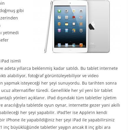
nin
 doğmuş gibi
 üzerinden
a
nı yetmedi
sefer
iPad isimli
ı ve adeta yıllarca beklenmiş kadar satıldı. Bu tablet internete
çıktı alabiliyor, fotoğraf görüntüleyebiliyor ve video
ının yapmak isteyeceği her şeyi sunuyordu. Bu tarihten sonra
cuz alternatifler türedi. Genellikle her yıl yeni bir tablet
avantajlı yönleri açıklanır. iPad dışındaki tüm tabletler işletim
e aracılığıyla tabletde oyun oynar, internette gezer yani akıllı
ileceği her şeyi yapabilir. iPad’ler ise Apple’ın kendi
ir iPhone ile yapabildiğiniz her şeyi iPad ile yapabilirsiniz
11 inç büyüklüğünde tabletler yaygın ancak 8 inç gibi ara