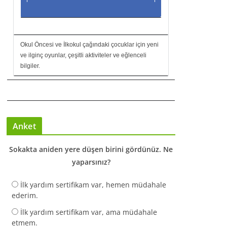
Okul Öncesi ve İlkokul çağındaki çocuklar için yeni
ve ilginç oyunlar, çeşitli aktiviteler ve eğlenceli
bilgiler.
Anket
Sokakta aniden yere düşen birini gördünüz. Ne
yaparsınız?
İlk yardım sertifikam var, hemen müdahale
ederim.
İlk yardım sertifikam var, ama müdahale
etmem.