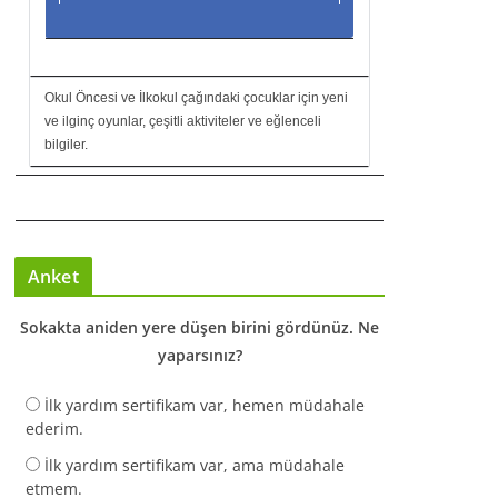
Okul Öncesi ve İlkokul çağındaki çocuklar için yeni
ve ilginç oyunlar, çeşitli aktiviteler ve eğlenceli
bilgiler.
Anket
Sokakta aniden yere düşen birini gördünüz. Ne
yaparsınız?
İlk yardım sertifikam var, hemen müdahale
ederim.
İlk yardım sertifikam var, ama müdahale
etmem.