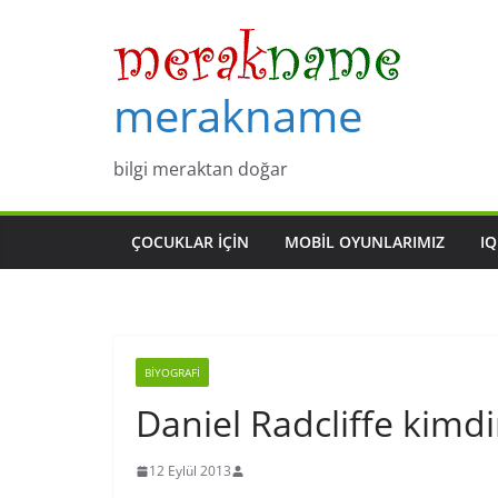
Skip
to
content
merakname
bilgi meraktan doğar
ÇOCUKLAR IÇIN
MOBIL OYUNLARIMIZ
IQ
BIYOGRAFI
Daniel Radcliffe kimdi
12 Eylül 2013