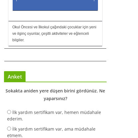
Okul Öncesi ve İlkokul çağındaki çocuklar için yeni
ve ilginç oyunlar, çeşitli aktiviteler ve eğlenceli
bilgiler.
Anket
Sokakta aniden yere düşen birini gördünüz. Ne
yaparsınız?
İlk yardım sertifikam var, hemen müdahale
ederim.
İlk yardım sertifikam var, ama müdahale
etmem.