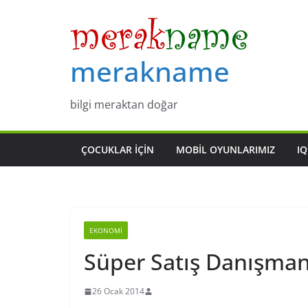
Skip
to
content
merakname
bilgi meraktan doğar
ÇOCUKLAR IÇIN
MOBIL OYUNLARIMIZ
IQ
EKONOMI
Süper Satış Danışmanı
26 Ocak 2014