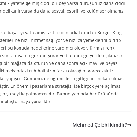
esmi kıyafetle gelmiş ciddi bir bey varsa duruşunuz daha ciddi
bir delikanlı varsa da daha sosyal, esprili ve gülümser olmanız
sal başarıyı yakalamış fast food markalarından Burger King’i
erilerine hızlı hizmet sağlıyor ve hızlıca yemeklerini bitirip
ri bu konuda hedeflerine yardımcı oluyor. Kırmızı renk
aha sonra insanın gözünü yorar ve bulunduğu yerden çıkmasını
dığı bir mağaza da oturun ve daha sonra açık mavi ve beyaz
İki mekandaki ruh halinizin farklı olacağını göreceksiniz.
ar yapıyor. Günümüzde öğrencilerin gittiği bir mekan olması
tir. En önemli pazarlama stratejisi ise birçok yere açılması
k için şubeyi kapatmamasıdır. Bunun yanında her ürününde
ni oluşturmaya yöneliktir.
Mehmed Çelebi kimdir?