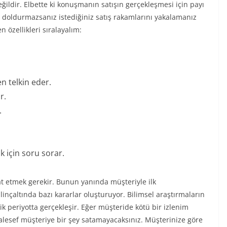
eğildir. Elbette ki konuşmanın satışın gerçekleşmesi için payı
e doldurmazsanız istediğiniz satış rakamlarını yakalamanız
n özellikleri sıralayalım:
n telkin eder.
r.
.
k için soru sorar.
kat etmek gerekir. Bunun yanında müşteriyle ilk
bilinçaltında bazı kararlar oluşturuyor. Bilimsel araştırmaların
lik periyotta gerçekleşir. Eğer müşteride kötü bir izlenim
lesef müşteriye bir şey satamayacaksınız. Müşterinize göre