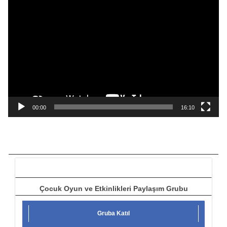
V
i
d
e
o
o
y
n
a
00:00
16:10
t
ı
c
ı
Çocuk Oyun ve Etkinlikleri Paylaşım Grubu
Gruba Katıl