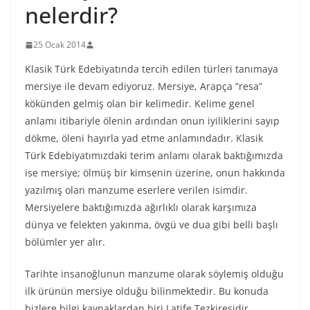
nelerdir?
25 Ocak 2014
Klasik Türk Edebiyatında tercih edilen türleri tanımaya
mersiye ile devam ediyoruz. Mersiye, Arapça ”resa”
kökünden gelmiş olan bir kelimedir. Kelime genel
anlamı itibariyle ölenin ardından onun iyiliklerini sayıp
dökme, öleni hayırla yad etme anlamındadır. Klasik
Türk Edebiyatımızdaki terim anlamı olarak baktığımızda
ise mersiye; ölmüş bir kimsenin üzerine, onun hakkında
yazılmış olan manzume eserlere verilen isimdir.
Mersiyelere baktığımızda ağırlıklı olarak karşımıza
dünya ve felekten yakınma, övgü ve dua gibi belli başlı
bölümler yer alır.
Tarihte insanoğlunun manzume olarak söylemiş olduğu
ilk ürünün mersiye olduğu bilinmektedir. Bu konuda
bizlere bilgi kaynaklardan biri Latife Tezkiresidir.