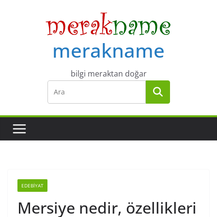
Skip
to
content
merakname
bilgi meraktan doğar
EDEBIYAT
Mersiye nedir, özellikleri