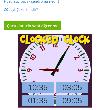
Huzursuz bacak sendromu nedir?
Cüneyt Çakır kimdir?
Çocuklar için saat öğrenme