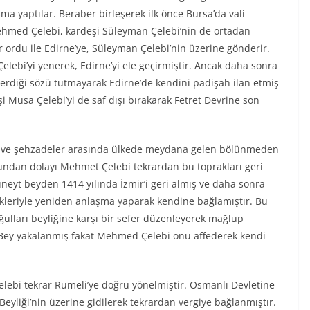
a yaptılar. Beraber birleşerek ilk önce Bursa’da vali
Mehmed Çelebi, kardeşi Süleyman Çelebi’nin de ortadan
ir ordu ile Edirne’ye, Süleyman Çelebi’nin üzerine gönderir.
lebi’yi yenerek, Edirne’yi ele geçirmiştir. Ancak daha sonra
erdiği sözü tutmayarak Edirne’de kendini padişah ilan etmiş
 Musa Çelebi’yi de saf dışı bırakarak Fetret Devrine son
ayı ve şehzadeler arasında ülkede meydana gelen bölünmeden
Bundan dolayı Mehmet Çelebi tekrardan bu toprakları geri
üneyt beyden 1414 yılında İzmir’i geri almış ve daha sonra
ikleriyle yeniden anlaşma yaparak kendine bağlamıştır. Bu
ulları beyliğine karşı bir sefer düzenleyerek mağlup
Bey yakalanmış fakat Mehmed Çelebi onu affederek kendi
lebi tekrar Rumeli’ye doğru yönelmiştir. Osmanlı Devletine
yliği’nin üzerine gidilerek tekrardan vergiye bağlanmıştır.