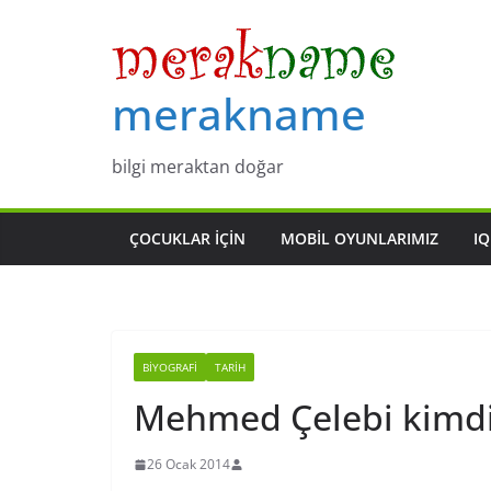
Skip
to
content
merakname
bilgi meraktan doğar
ÇOCUKLAR IÇIN
MOBIL OYUNLARIMIZ
IQ
BIYOGRAFI
TARIH
Mehmed Çelebi kimdi
26 Ocak 2014