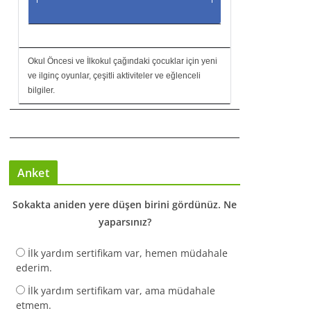
Okul Öncesi ve İlkokul çağındaki çocuklar için yeni
ve ilginç oyunlar, çeşitli aktiviteler ve eğlenceli
bilgiler.
Anket
Sokakta aniden yere düşen birini gördünüz. Ne
yaparsınız?
İlk yardım sertifikam var, hemen müdahale
ederim.
İlk yardım sertifikam var, ama müdahale
etmem.