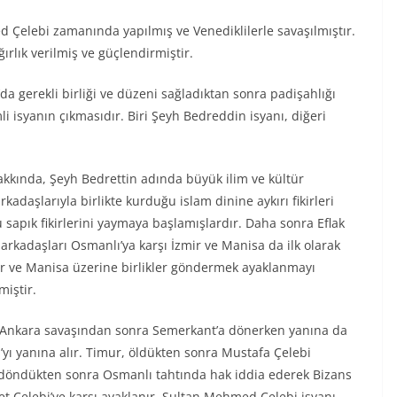
d Çelebi zamanında yapılmış ve Venediklilerle savaşılmıştır.
lık verilmiş ve güçlendirmiştir.
 gerekli birliği ve düzeni sağladıktan sonra padişahlığı
 isyanın çıkmasıdır. Biri Şeyh Bedreddin isyanı, diğeri
akkında, Şeyh Bedrettin adında büyük ilim ve kültür
kadaşlarıyla birlikte kurduğu islam dinine aykırı fikirleri
 sapık fikirlerini yaymaya başlamışlardır. Daha sonra Eflak
rkadaşları Osmanlı’ya karşı İzmir ve Manisa da ilk olarak
r ve Manisa üzerine birlikler göndermek ayaklanmayı
miştir.
se Ankara savaşından sonra Semerkant’a dönerken yanına da
’yı yanına alır. Timur, öldükten sonra Mustafa Çelebi
döndükten sonra Osmanlı tahtında hak iddia ederek Bizans
hmet Çelebi’ye karşı ayaklanır. Sultan Mehmed Çelebi isyanı