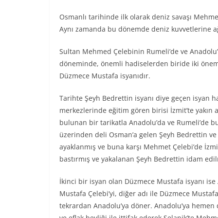
Osmanlı tarihinde ilk olarak deniz savaşı Mehme
Aynı zamanda bu dönemde deniz kuvvetlerine ağır
Sultan Mehmed Çelebinin Rumeli’de ve Anadolu’da
döneminde, önemli hadiselerden biride iki önemli
Düzmece Mustafa isyanıdır.
Tarihte Şeyh Bedrettin isyanı diye geçen isyan h
merkezlerinde eğitim gören birisi İzmit’te yakın ar
bulunan bir tarikatla Anadolu’da ve Rumeli’de bu
üzerinden deli Osman’a gelen Şeyh Bedrettin ve a
ayaklanmış ve buna karşı Mehmet Çelebi’de İzmi
bastırmış ve yakalanan Şeyh Bedrettin idam edil
İkinci bir isyan olan Düzmece Mustafa isyanı i
Mustafa Çelebi’yi, diğer adı ile Düzmece Mustafa
tekrardan Anadolu’ya döner. Anadolu’ya hemen 
ve eflak beyliği ile ittifak ederek Selanik’te Me