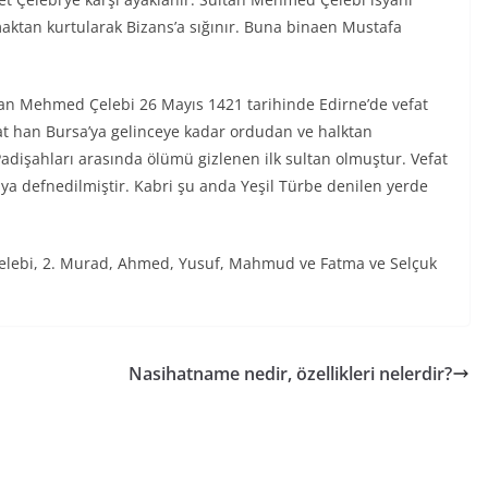
maktan kurtularak Bizans’a sığınır. Buna binaen Mustafa
ltan Mehmed Çelebi 26 Mayıs 1421 tarihinde Edirne’de vefat
t han Bursa’ya gelinceye kadar ordudan ve halktan
 Padişahları arasında ölümü gizlenen ilk sultan olmuştur. Vefat
raya defnedilmiştir. Kabri şu anda Yeşil Türbe denilen yerde
 Çelebi, 2. Murad, Ahmed, Yusuf, Mahmud ve Fatma ve Selçuk
Nasihatname nedir, özellikleri nelerdir?