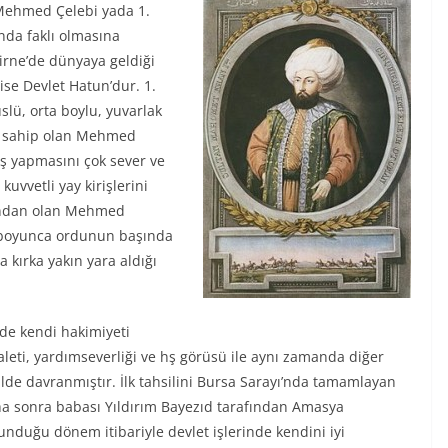
 Mehmed Çelebi yada 1.
nda faklı olmasına
irne’de dünyaya geldiği
ise Devlet Hatun’dur. 1.
slü, orta boylu, yuvarlak
uda sahip olan Mehmed
eş yapmasını çok sever ve
uvvetli yay kirişlerini
rından olan Mehmed
re boyunca ordunun başında
a kırka yakın yara aldığı
de kendi hakimiyeti
leti, yardımseverliği ve hş görüsü ile aynı zamanda diğer
ilde davranmıştır. İlk tahsilini Bursa Sarayı’nda tamamlayan
Daha sonra babası Yıldırım Bayezıd tarafından Amasya
unduğu dönem itibariyle devlet işlerinde kendini iyi