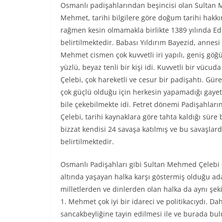
Osmanlı padişahlarından beşincisi olan Sultan
Mehmet, tarihi bilgilere göre doğum tarihi hakkı
rağmen kesin olmamakla birlikte 1389 yılında Ed
belirtilmektedir. Babası Yıldırım Bayezid, annesi 
Mehmet cismen çok kuvvetli iri yapılı, geniş göğü
yüzlü, beyaz tenli bir kişi idi. Kuvvetli bir vüc
Çelebi, çok hareketli ve cesur bir padişahtı. Gür
çok güçlü olduğu için herkesin yapamadığı gayet k
bile çekebilmekte idi. Fetret dönemi Padişahla
Çelebi, tarihi kaynaklara göre tahta kaldığı sü
bizzat kendisi 24 savaşa katılmış ve bu savaşlard
belirtilmektedir.
Osmanlı Padişahları gibi Sultan Mehmed Çelebi 
altında yaşayan halka karşı göstermiş olduğu ada
milletlerden ve dinlerden olan halka da aynı şek
1. Mehmet çok iyi bir idareci ve politikacıydı. 
sancakbeyliğine tayin edilmesi ile ve burada bul