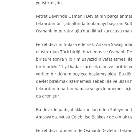
yetiştirmiştir.
Fetret Devri’nde Osmanlı Devletinin parçalanmas
tekrardan bir çatı altında toplamayı başaran Su
Osmanlı İmparatorluğu’nun ikinci kurucusu mana
Fetret devrini hulasa edersek, Ankara Savaşında
oluşturulan Türk birliği bozulmuş ve Osmanlı Devl
bir süre sonra Yıldırım Bayezid’in vefat etmesi 
tarihindeki 11 yıl kadar sürecek olan ve tarihte
verilen bir dönem böylece başlamış oldu. Bu dön
devlet bırakmak istememesi sebebi ile ve Bizans’
tekrardan toparlanmaması ve güçlenmemesi için çe
da artmıştır.
Bu devirde padişahlıklarını ilan eden Süleyman 
Amasya’da, Musa Çelebi ise Balıkesir’de olmak üz
Fetret devri döneminde Osmanlı Devletini tekrar