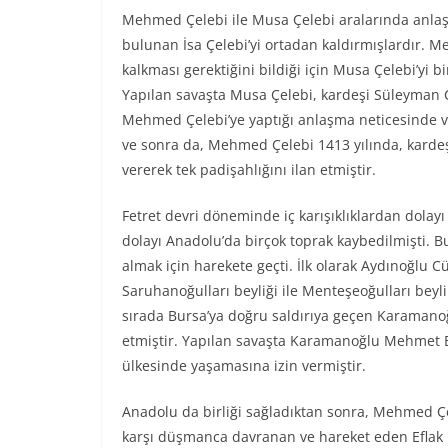
Mehmed Çelebi ile Musa Çelebi aralarında anlaşm
bulunan İsa Çelebi’yi ortadan kaldırmışlardır. 
kalkması gerektiğini bildiği için Musa Çelebi’yi b
Yapılan savaşta Musa Çelebi, kardeşi Süleyman Çe
Mehmed Çelebi’ye yaptığı anlaşma neticesinde v
ve sonra da, Mehmed Çelebi 1413 yılında, kardeşi
vererek tek padişahlığını ilan etmiştir.
Fetret devri döneminde iç karışıklıklardan dol
dolayı Anadolu’da birçok toprak kaybedilmişti. 
almak için harekete geçti. İlk olarak Aydınoğlu C
Saruhanoğulları beyliği ile Menteşeoğulları beyl
sırada Bursa’ya doğru saldırıya geçen Karamanoğ
etmiştir. Yapılan savaşta Karamanoğlu Mehmet 
ülkesinde yaşamasına izin vermiştir.
Anadolu da birliği sağladıktan sonra, Mehmed Çe
karşı düşmanca davranan ve hareket eden Eflak Be