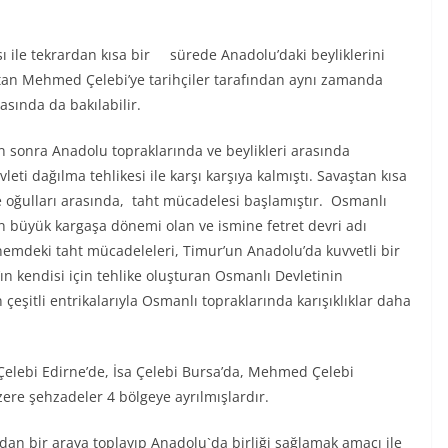
ı ile tekrardan kısa bir sürede Anadolu’daki beyliklerini
ltan Mehmed Çelebi’ye tarihçiler tarafından aynı zamanda
sında da bakılabilir.
n sonra Anadolu topraklarında ve beylikleri arasında
eti dağılma tehlikesi ile karşı karşıya kalmıştı. Savaştan kısa
ile oğulları arasında, taht mücadelesi başlamıştır. Osmanlı
 en büyük kargaşa dönemi olan ve ismine fetret devri adı
emdeki taht mücadeleleri, Timur’un Anadolu’da kuvvetli bir
ın kendisi için tehlike oluşturan Osmanlı Devletinin
şitli entrikalarıyla Osmanlı topraklarında karışıklıklar daha
Çelebi Edirne’de, İsa Çelebi Bursa’da, Mehmed Çelebi
ere şehzadeler 4 bölgeye ayrılmışlardır.
dan bir araya toplayıp Anadolu`da birliği sağlamak amacı ile