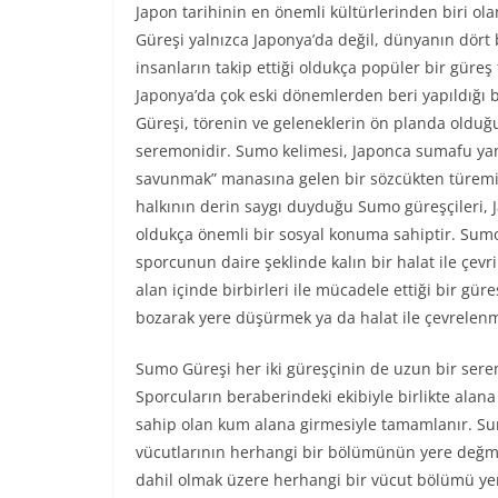
Japon tarihinin en önemli kültürlerinden biri o
Güreşi yalnızca Japonya’da değil, dünyanın dört
insanların takip ettiği oldukça popüler bir güreş
Japonya’da çok eski dönemlerden beri yapıldığı 
Güreşi, törenin ve geleneklerin ön planda olduğu
seremonidir. Sumo kelimesi, Japonca sumafu yan
savunmak” manasına gelen bir sözcükten türemiş
halkının derin saygı duyduğu Sumo güreşçileri, 
oldukça önemli bir sosyal konuma sahiptir. Sumo
sporcunun daire şeklinde kalın bir halat ile çevr
alan içinde birbirleri ile mücadele ettiği bir gü
bozarak yere düşürmek ya da halat ile çevrelenmi
Sumo Güreşi her iki güreşçinin de uzun bir seremo
Sporcuların beraberindeki ekibiyle birlikte alana
sahip olan kum alana girmesiyle tamamlanır. Sum
vücutlarının herhangi bir bölümünün yere değme
dahil olmak üzere herhangi bir vücut bölümü ye