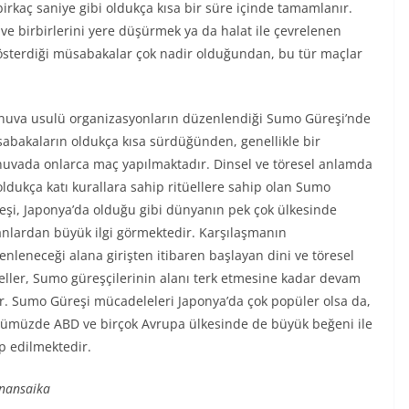
kaç saniye gibi oldukça kısa bir süre içinde tamamlanır.
ve birbirlerini yere düşürmek ya da halat ile çevrelenen
gösterdiği müsabakalar çok nadir olduğundan, bu tür maçlar
nuva usulü organizasyonların düzenlendiği Sumo Güreşi’nde
abakaların oldukça kısa sürdüğünden, genellikle bir
nuvada onlarca maç yapılmaktadır. Dinsel ve töresel anlamda
oldukça katı kurallara sahip ritüellere sahip olan Sumo
eşi, Japonya’da olduğu gibi dünyanın pek çok ülkesinde
anlardan büyük ilgi görmektedir. Karşılaşmanın
enleneceği alana girişten itibaren başlayan dini ve töresel
üeller, Sumo güreşçilerinin alanı terk etmesine kadar devam
r. Sumo Güreşi mücadeleleri Japonya’da çok popüler olsa da,
ümüzde ABD ve birçok Avrupa ülkesinde de büyük beğeni ile
ip edilmektedir.
nansaika