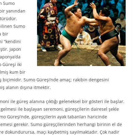
lan Sumo
 bir yanından
 türüdür.
bilinen Sumo
 bir
i “kendini
tir. Japon
Japonya’da
 Güreşi iki
ilmiş kum bir
reş biçimidir. Sumo Güreşi’nde amaç; rakibin dengesini
ş alanın dışına itmektir.
ni ile güreş alanına çıktığı geleneksel bir gösteri ile başlar.
 gelmesi ile başlayan seremoni, güreşçilerin dairesel şekle
o Güreşi’nde, güreşçilerin ayak tabanları haricinde
mesi gerekir. Sumo güreşçilerinden herhangi birinin el de
re dokundurursa, maçı kaybetmiş sayılmaktadır. Çok nadir