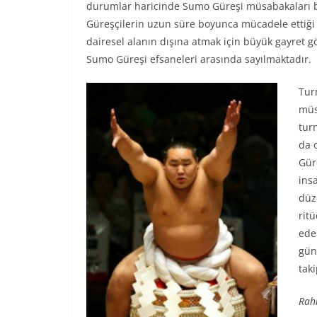
durumlar haricinde Sumo Güreşi müsabakaları bir
Güreşçilerin uzun süre boyunca mücadele ettiği 
dairesel alanın dışına atmak için büyük gayret 
Sumo Güreşi efsaneleri arasında sayılmaktadır.
Tur
müs
tur
da 
Gür
ins
düz
rit
ede
gün
tak
Rah