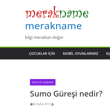
Skip
to
content
merakname
bilgi meraktan doğar
ÇOCUKLAR IÇIN
MOBIL OYUNLARIMIZ
IQ
SPOR VE EGZERSIZ
Sumo Güreşi nedir?
02 Eylül 2012