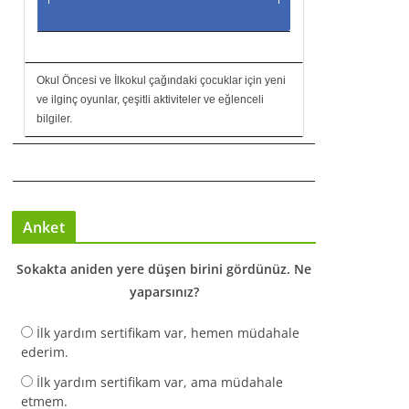
Okul Öncesi ve İlkokul çağındaki çocuklar için yeni
ve ilginç oyunlar, çeşitli aktiviteler ve eğlenceli
bilgiler.
Anket
Sokakta aniden yere düşen birini gördünüz. Ne
yaparsınız?
İlk yardım sertifikam var, hemen müdahale
ederim.
İlk yardım sertifikam var, ama müdahale
etmem.