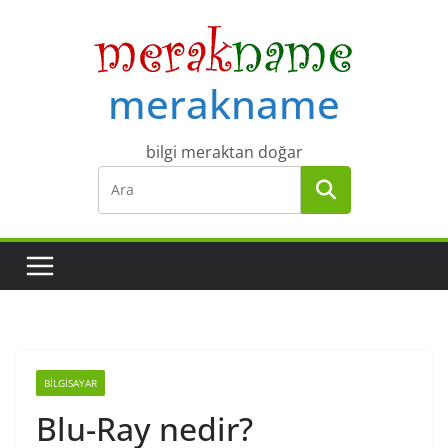
Skip
to
content
merakname
bilgi meraktan doğar
BILGISAYAR
Blu-Ray nedir?