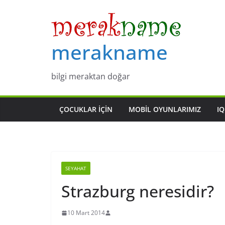
Skip
to
content
merakname
bilgi meraktan doğar
ÇOCUKLAR IÇIN
MOBIL OYUNLARIMIZ
IQ
SEYAHAT
Strazburg neresidir?
10 Mart 2014