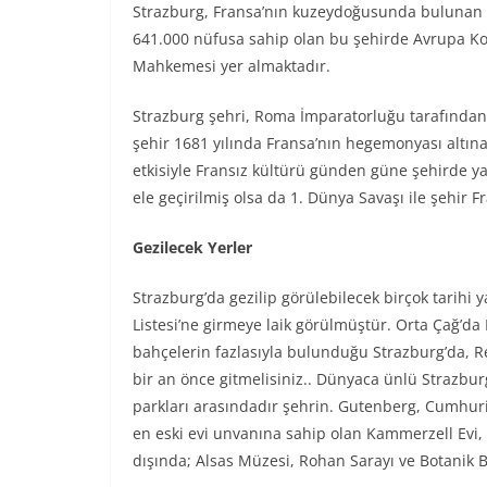
Strazburg, Fransa’nın kuzeydoğusunda bulunan Als
641.000 nüfusa sahip olan bu şehirde Avrupa Ko
Mahkemesi yer almaktadır.
Strazburg şehri, Roma İmparatorluğu tarafından
şehir 1681 yılında Fransa’nın hegemonyası altına
etkisiyle Fransız kültürü günden güne şehirde y
ele geçirilmiş olsa da 1. Dünya Savaşı ile şehir Fr
Gezilecek Yerler
Strazburg’da gezilip görülebilecek birçok tarih
Listesi’ne girmeye laik görülmüştür. Orta Çağ’da
bahçelerin fazlasıyla bulunduğu Strazburg’da, R
bir an önce gitmelisiniz.. Dünyaca ünlü Strazbu
parkları arasındadır şehrin. Gutenberg, Cumhuriy
en eski evi unvanına sahip olan Kammerzell Evi, 
dışında; Alsas Müzesi, Rohan Sarayı ve Botanik B