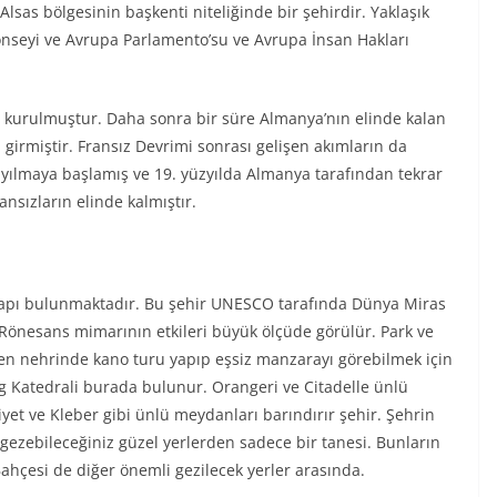
as bölgesinin başkenti niteliğinde bir şehirdir. Yaklaşık
nseyi ve Avrupa Parlamento’su ve Avrupa İnsan Hakları
 kurulmuştur. Daha sonra bir süre Almanya’nın elinde kalan
 girmiştir. Fransız Devrimi sonrası gelişen akımların da
ayılmaya başlamış ve 19. yüzyılda Almanya tarafından tekrar
ansızların elinde kalmıştır.
i yapı bulunmaktadır. Bu şehir UNESCO tarafında Dünya Miras
 Rönesans mimarının etkileri büyük ölçüde görülür. Park ve
en nehrinde kano turu yapıp eşsiz manzarayı görebilmek için
rg Katedrali burada bulunur. Orangeri ve Citadelle ünlü
et ve Kleber gibi ünlü meydanları barındırır şehir. Şehrin
gezebileceğiniz güzel yerlerden sadece bir tanesi. Bunların
ahçesi de diğer önemli gezilecek yerler arasında.