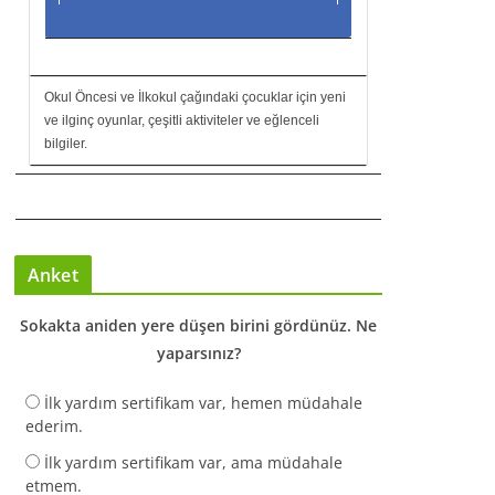
Okul Öncesi ve İlkokul çağındaki çocuklar için yeni
ve ilginç oyunlar, çeşitli aktiviteler ve eğlenceli
bilgiler.
Anket
Sokakta aniden yere düşen birini gördünüz. Ne
yaparsınız?
İlk yardım sertifikam var, hemen müdahale
ederim.
İlk yardım sertifikam var, ama müdahale
etmem.