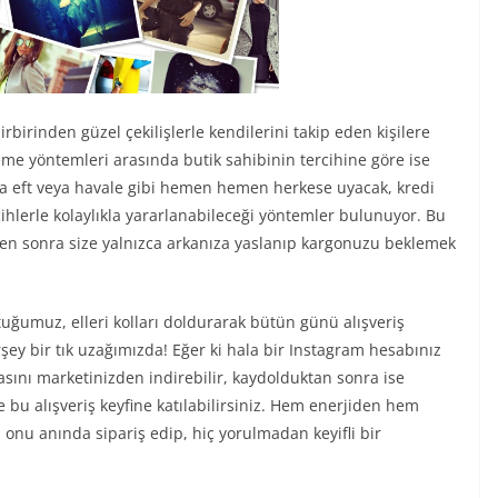
irbirinden güzel çekilişlerle kendilerini takip eden kişilere
e yöntemleri arasında butik sahibinin tercihine göre ise
a eft veya havale gibi hemen hemen herkese uyacak, kredi
cihlerle kolaylıkla yararlanabileceği yöntemler bulunuyor. Bu
ten sonra size yalnızca arkanıza yaslanıp kargonuzu beklemek
ğumuz, elleri kolları doldurarak bütün günü alışveriş
ey bir tık uzağımızda! Eğer ki hala bir Instagram hesabınız
ını marketinizden indirebilir, kaydolduktan sonra ise
de bu alışveriş keyfine katılabilirsiniz. Hem enerjiden hem
onu anında sipariş edip, hiç yorulmadan keyifli bir