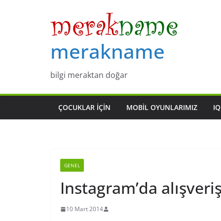
Skip
to
content
merakname
bilgi meraktan doğar
ÇOCUKLAR IÇIN
MOBIL OYUNLARIMIZ
IQ
GENEL
Instagram’da alışveriş 
10 Mart 2014