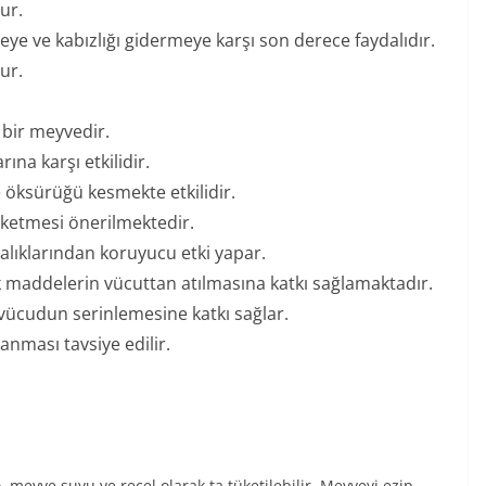
ur.
eye ve kabızlığı gidermeye karşı son derece faydalıdır.
nur.
 bir meyvedir.
ına karşı etkilidir.
 öksürüğü kesmekte etkilidir.
üketmesi önerilmektedir.
alıklarından koruyucu etki yapar.
ik maddelerin vücuttan atılmasına katkı sağlamaktadır.
 vücudun serinlemesine katkı sağlar.
anması tavsiye edilir.
o, meyve suyu ve reçel olarak ta tüketilebilir. Meyveyi ezip