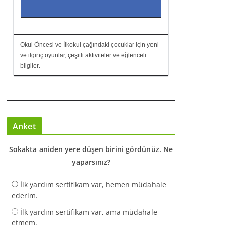
Okul Öncesi ve İlkokul çağındaki çocuklar için yeni
ve ilginç oyunlar, çeşitli aktiviteler ve eğlenceli
bilgiler.
Anket
Sokakta aniden yere düşen birini gördünüz. Ne
yaparsınız?
İlk yardım sertifikam var, hemen müdahale
ederim.
İlk yardım sertifikam var, ama müdahale
etmem.