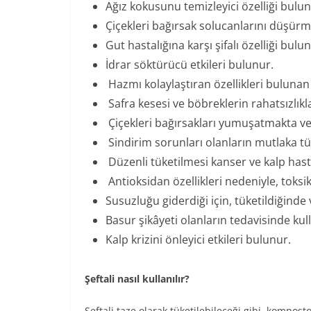
Ağız kokusunu temizleyici özelliği bulun
Çiçekleri bağırsak solucanlarını düşürm
Gut hastalığına karşı şifalı özelliği bulu
İdrar söktürücü etkileri bulunur.
Hazmı kolaylaştıran özellikleri bulunan
Safra kesesi ve böbreklerin rahatsızlıklar
Çiçekleri bağırsakları yumuşatmakta ve
Sindirim sorunları olanların mutlaka t
Düzenli tüketilmesi kanser ve kalp hast
Antioksidan özellikleri nedeniyle, toks
Susuzluğu giderdiği için, tüketildiğinde
Basur şikâyeti olanların tedavisinde kull
Kalp krizini önleyici etkileri bulunur.
Şeftali nasıl kullanılır?
Şeftali taze olarak tüketilebileceği gibi, kompost