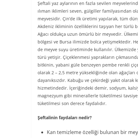
Şeftali yaz aylarının en fazla sevilen meyveleri
ılıman iklimleri seven, gülgiller familyasından ola
meyvesidir. Çin’de ilk üretimi yapılarak, tüm düny
Akdeniz ikliminin özelliklerini taşıyan her türlü 
Ağacı oldukça uzun ömürlü bir meyvedir. Ülkemi
bölgesi ve Bursa ilimizde bolca yetişmektedir.
de meyve suyu üretiminde kullanılır. Ülkemizde y
türü yetişir. Çiçeklenmesi yaprakların çıkmasın
bitkinin, yabani güle benzeyen pembe renkli çiçek
olarak 2 – 2,5 metre yüksekliğinde olan ağaçları
dayanıksızdır. Kabuğu ve çekirdeği yakıt olarak ku
hizmetindedir. İçeriğindeki demir, sodyum, kalsi
magnezyum gibi minerallerle tüketilmesi tavsiy
tüketilmesi son derece faydalıdır.
Şeftalinin faydaları nedir?
Kan temizleme özelliği bulunan bir mey