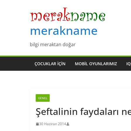
Skip
to
content
merakname
bilgi meraktan doğar
ÇOCUKLAR IÇIN
MOBIL OYUNLARIMIZ
IQ
GENEL
Şeftalinin faydaları n
30 Haziran 2014