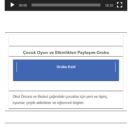
a
00:00
16:10
t
ı
c
ı
Çocuk Oyun ve Etkinlikleri Paylaşım Grubu
Gruba Katıl
Okul Öncesi ve İlkokul çağındaki çocuklar için yeni ve ilginç
oyunlar, çeşitli aktiviteler ve eğlenceli bilgiler.