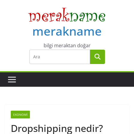
Skip
to
content
merakname
bilgi meraktan doğar
EKONOMI
Dropshipping nedir?