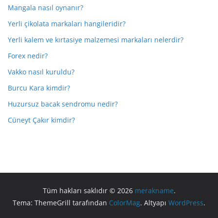
Mangala nasıl oynanır?
Yerli çikolata markaları hangileridir?
Yerli kalem ve kırtasiye malzemesi markaları nelerdir?
Forex nedir?
Vakko nasıl kuruldu?
Burcu Kara kimdir?
Huzursuz bacak sendromu nedir?
Cüneyt Çakır kimdir?
Tüm hakları saklıdır © 2026
merakname
.
Tema: ThemeGrill tarafından
ColorMag
. Altyapı
WordPress
.