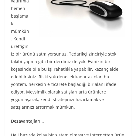
yatırımla
hemen
başlama
k
mümkün
. Kendi
ürettiğin
iz bir ürünü satmıyorsunuz. Tedarikçi zinciriyle stok
takibi yapma gibi bir derdiniz de yok. Evinizin bir
köşesinde bile bu işi rahatlıkla yapabilir, kazanç elde
edebilirsiniz. Riski yok denecek kadar az olan bu
yöntem, herkesin e-ticarete başladığı bir alanı ifade
ediyor. Mevsimlik olarak satışları arta ürünlere
yoğunlaşarak, kendi stratejinizi hazırlamak ve
satışlarınızı arttırmak mümkün.
Dezavantajları…
Hali hazırda kolay bir sistem olması ve internetten ürün