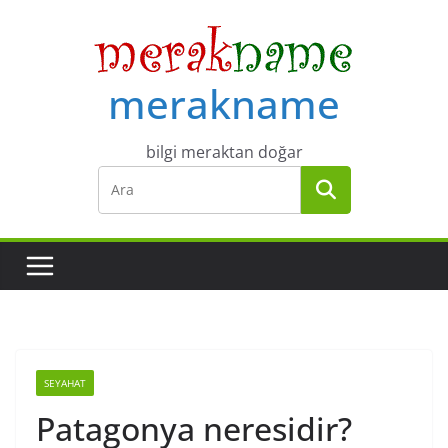
Skip
to
content
merakname
bilgi meraktan doğar
SEYAHAT
Patagonya neresidir?