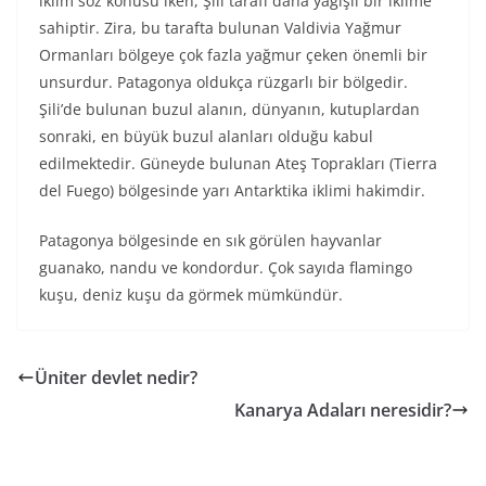
iklim söz konusu iken, Şili tarafı daha yağışlı bir iklime
sahiptir. Zira, bu tarafta bulunan Valdivia Yağmur
Ormanları bölgeye çok fazla yağmur çeken önemli bir
unsurdur. Patagonya oldukça rüzgarlı bir bölgedir.
Şili’de bulunan buzul alanın, dünyanın, kutuplardan
sonraki, en büyük buzul alanları olduğu kabul
edilmektedir. Güneyde bulunan Ateş Toprakları (Tierra
del Fuego) bölgesinde yarı Antarktika iklimi hakimdir.
Patagonya bölgesinde en sık görülen hayvanlar
guanako, nandu ve kondordur. Çok sayıda flamingo
kuşu, deniz kuşu da görmek mümkündür.
Üniter devlet nedir?
Kanarya Adaları neresidir?