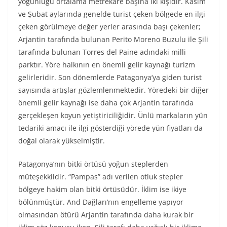
yoğunluğu ortalama metrekare başına iki kişidir. Kasım
ve Şubat aylarında genelde turist çeken bölgede en ilgi
çeken görülmeye değer yerler arasında başı çekenler;
Arjantin tarafında bulunan Perito Moreno Buzulu ile Şili
tarafında bulunan Torres del Paine adındaki milli
parktır. Yöre halkının en önemli gelir kaynağı turizm
gelirleridir. Son dönemlerde Patagonya’ya giden turist
sayısında artışlar gözlemlenmektedir. Yöredeki bir diğer
önemli gelir kaynağı ise daha çok Arjantin tarafında
gerçekleşen koyun yetiştiriciliğidir. Ünlü markaların yün
tedariki amacı ile ilgi gösterdiği yörede yün fiyatları da
doğal olarak yükselmiştir.
Patagonya’nın bitki örtüsü yoğun steplerden
müteşekkildir. “Pampas” adı verilen otluk stepler
bölgeye hakim olan bitki örtüsüdür. İklim ise ikiye
bölünmüştür. And Dağları’nın engelleme yapıyor
olmasından ötürü Arjantin tarafında daha kurak bir