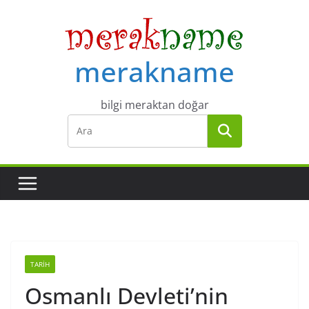
Skip
to
content
merakname
bilgi meraktan doğar
TARIH
Osmanlı Devleti’nin