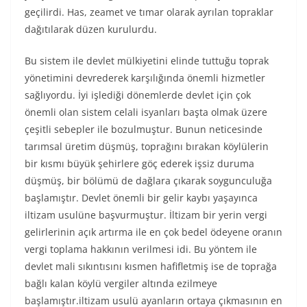
geçilirdi. Has, zeamet ve tımar olarak ayrılan topraklar
dağıtılarak düzen kurulurdu.
Bu sistem ile devlet mülkiyetini elinde tuttuğu toprak
yönetimini devrederek karşılığında önemli hizmetler
sağlıyordu. İyi işlediği dönemlerde devlet için çok
önemli olan sistem celali isyanları başta olmak üzere
çeşitli sebepler ile bozulmuştur. Bunun neticesinde
tarımsal üretim düşmüş, toprağını bırakan köylülerin
bir kısmı büyük şehirlere göç ederek işsiz duruma
düşmüş, bir bölümü de dağlara çıkarak soygunculuğa
başlamıştır. Devlet önemli bir gelir kaybı yaşayınca
iltizam usulüne başvurmuştur. İltizam bir yerin vergi
gelirlerinin açık artırma ile en çok bedel ödeyene oranın
vergi toplama hakkının verilmesi idi. Bu yöntem ile
devlet mali sıkıntısını kısmen hafifletmiş ise de toprağa
bağlı kalan köylü vergiler altında ezilmeye
başlamıştır.iltizam usulü ayanların ortaya çıkmasının en