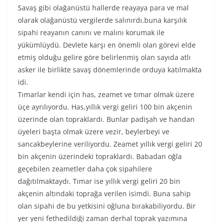
Savaş gibi olağanüstü hallerde reayaya para ve mal
olarak olağanüstü vergilerde salınırdı.buna karşılık
sipahi reayanın canını ve malını korumak ile
yükümlüydü. Devlete karşı en önemli olan görevi elde
etmiş olduğu gelire göre belirlenmiş olan sayıda atlı
asker ile birlikte savaş dönemlerinde orduya katılmakta
idi.
Tımarlar kendi için has, zeamet ve tımar olmak üzere
üçe ayrılıyordu. Has,yıllık vergi geliri 100 bin akçenin
üzerinde olan topraklardı. Bunlar padişah ve handan
üyeleri başta olmak üzere vezir, beylerbeyi ve
sancakbeylerine veriliyordu. Zeamet yıllık vergi geliri 20
bin akçenin üzerindeki topraklardı. Babadan oğla
geçebilen zeametler daha çok sipahilere
dağıtılmaktaydı. Tımar ise yıllık vergi geliri 20 bin
akçenin altındaki toprağa verilen isimdi. Buna sahip
olan sipahi de bu yetkisini oğluna bırakabiliyordu. Bir
yer yeni fethedildiği zaman derhal toprak yazımına