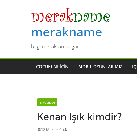
Skip
to
content
merakname
bilgi meraktan doğar
ÇOCUKLAR IÇIN
MOBIL OYUNLARIMIZ
IQ
BIYOGRAFI
Kenan Işık kimdir?
12 Mart 2015