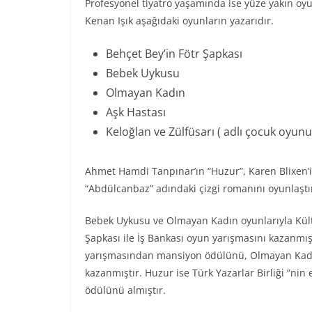
Profesyonel tiyatro yaşamında ise yüze yakın oy
Kenan Işık aşağıdaki oyunların yazarıdır.
Behçet Bey’in Fötr Şapkası
Bebek Uykusu
Olmayan Kadın
Aşk Hastası
Keloğlan ve Zülfüsarı ( adlı çocuk oyunu
Ahmet Hamdi Tanpınar’ın “Huzur”, Karen Blixen’i
“Abdülcanbaz” adındaki çizgi romanını oyunlaşt
Bebek Uykusu ve Olmayan Kadın oyunlarıyla Kültü
Şapkası ile İş Bankası oyun yarışmasını kazanmı
yarışmasından mansiyon ödülünü, Olmayan Kadın
kazanmıştır. Huzur ise Türk Yazarlar Birliği ”nin
ödülünü almıştır.