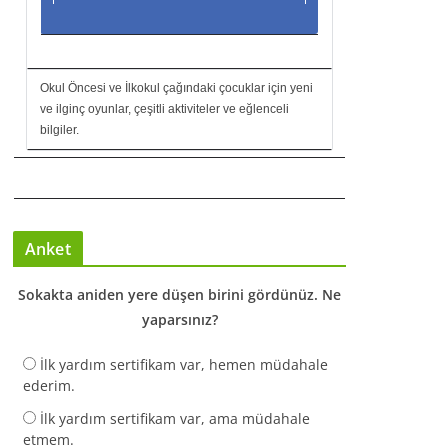
Okul Öncesi ve İlkokul çağındaki çocuklar için yeni
ve ilginç oyunlar, çeşitli aktiviteler ve eğlenceli
bilgiler.
Anket
Sokakta aniden yere düşen birini gördünüz. Ne
yaparsınız?
İlk yardım sertifikam var, hemen müdahale
ederim.
İlk yardım sertifikam var, ama müdahale
etmem.