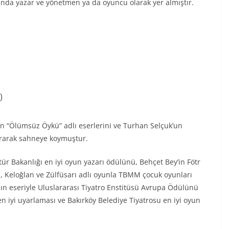
unda yazar ve yönetmen ya da oyuncu olarak yer almıştır.
)
n “Ölümsüz Öykü” adlı eserlerini ve Turhan Selçuk’un
ırarak sahneye koymuştur.
r Bakanlığı en iyi oyun yazarı ödülünü, Behçet Bey’in Fötr
ş, Keloğlan ve Zülfüsarı adlı oyunla TBMM çocuk oyunları
 eseriyle Uluslararası Tiyatro Enstitüsü Avrupa Ödülünü
 en iyi uyarlaması ve Bakırköy Belediye Tiyatrosu en iyi oyun