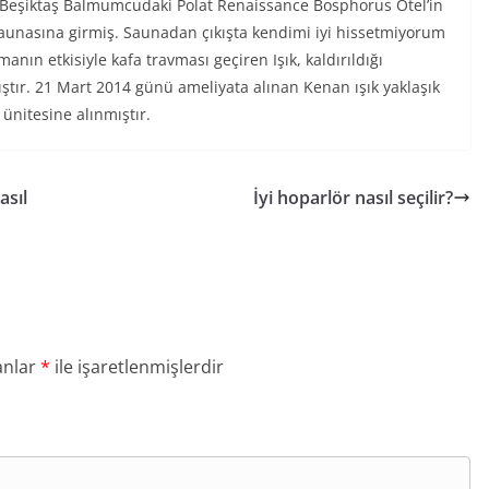
 Beşiktaş Balmumcudaki Polat Renaissance Bosphorus Otel’in
saunasına girmiş. Saunadan çıkışta kendimi iyi hissetmiyorum
nın etkisiyle kafa travması geçiren Işık, kaldırıldığı
tır. 21 Mart 2014 günü ameliyata alınan Kenan ışık yaklaşık
ünitesine alınmıştır.
asıl
İyi hoparlör nasıl seçilir?
anlar
*
ile işaretlenmişlerdir