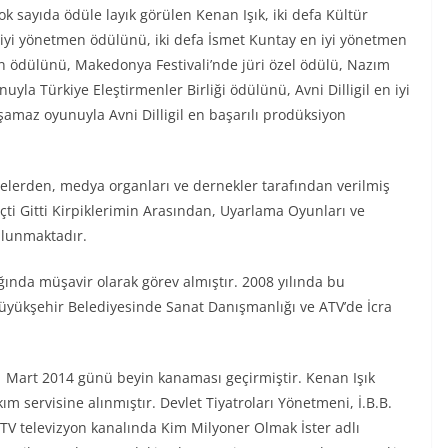
 sayıda ödüle layık görülen Kenan Işık, iki defa Kültür
 iyi yönetmen ödülünü, iki defa İsmet Kuntay en iyi yönetmen
n ödülünü, Makedonya Festivali’nde jüri özel ödülü, Nazım
yla Türkiye Eleştirmenler Birliği ödülünü, Avni Dilligil en iyi
amaz oyunuyla Avni Dilligil en başarılı prodüksiyon
itelerden, medya organları ve dernekler tarafından verilmiş
eçti Gitti Kirpiklerimin Arasından, Uyarlama Oyunları ve
bulunmaktadır.
ğında müşavir olarak görev almıştır. 2008 yılında bu
 Büyükşehir Belediyesinde Sanat Danışmanlığı ve ATV’de İcra
1 Mart 2014 günü beyin kanaması geçirmiştir. Kenan Işık
m servisine alınmıştır. Devlet Tiyatroları Yönetmeni, İ.B.B.
ATV televizyon kanalında Kim Milyoner Olmak İster adlı