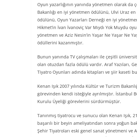
Oyun yazarlığının yanında yönetmen olarak da çok
Bakanlığı en iyi yönetmen ödülünü, Ulvi Uraz en
ödülünü, Oyun Yazarları Derneği en iyi yönetme
Hikmet’in İvan İvanoviç Var Mıydı Yok Muydu oyunu
yönetmen ve Aziz Nesin’in Yaşar Ne Yaşar Ne Yaş
ödüllerini kazanmıştır.
Bunun yanında TV çalışmaları ile çeşitli ünivers
olan otuzdan fazla ödülü vardır. Araf Yazıları, G
Tiyatro Oyunları adında kitapları ve şiir kaseti 
Kenan Işık 2007 yılında Kültür ve Turizm Bakanlı
görevinden kendi isteğiyle ayrılmıştır. İstanbul
Kurulu Üyeliği görevlerini sürdürmüştür.
Tanınmış tiyatrocu ve sunucu olan Kenan Işık, 2
başarılı bir beyin ameliyatından sonra yoğun bakı
Şehir Tiyatroları eski genel sanat yönetmeni ve 