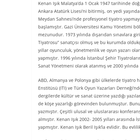
Kenan Işık Malatya’da 1 Ocak 1947 tarihinde do
Ankara Atatürk Lisesi’ni bitirmiş, on yedi yaşınd
Meydan Sahnesi’nde profesyonel tiyatro yapmay
başlamıştır. Gazi Üniversitesi Kamu Yönetimi b
mezunudur. 1973 yılında dışarıdan sınavlara giri
Tiyatrosu” sanatçısı olmuş ve bu kurumda olduk
yıllar oyunculuk, yönetmenlik ve oyun yazarı ola
yapmıştır. 1996 yılında İstanbul Şehir Tiyatrolar
Sanat Yönetmeni olarak atanmış ve 2000 yılında 
ABD, Almanya ve Polonya gibi ülkelerde tiyatro h
Enstitüsü (ITI) ve Türk Oyun Yazarları Derneği’nde
dergilerde kültür ve sanat üzerine yazdığı yazıla
de köşe yazarlığı görevinden bulunmuştur. Bunun
yazmıştır. Çeşitli ulusal ve uluslararası konfer
almıştır. Kenan Işık 2002- 2005 yılları arasında İ
yapmıştır. Kenan Işık Beril Işık’la evlidir. Bu e