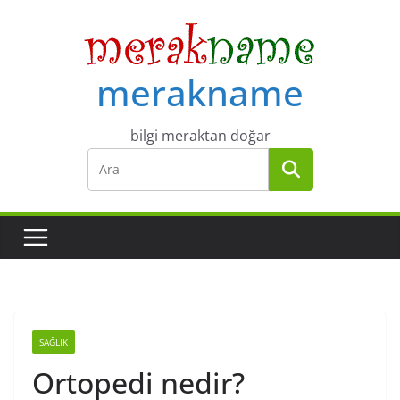
Skip
to
content
merakname
bilgi meraktan doğar
SAĞLIK
Ortopedi nedir?