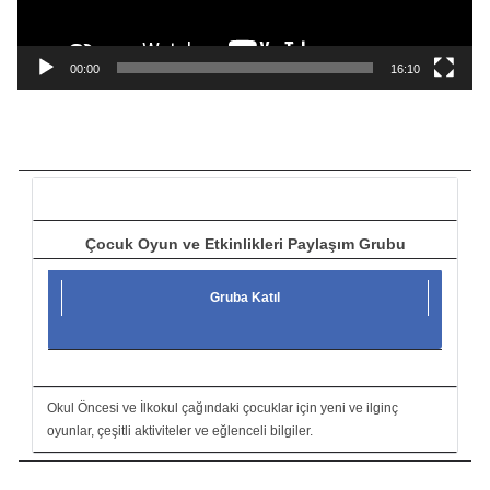
y
n
a
00:00
16:10
t
ı
c
ı
Çocuk Oyun ve Etkinlikleri Paylaşım Grubu
Gruba Katıl
Okul Öncesi ve İlkokul çağındaki çocuklar için yeni ve ilginç
oyunlar, çeşitli aktiviteler ve eğlenceli bilgiler.