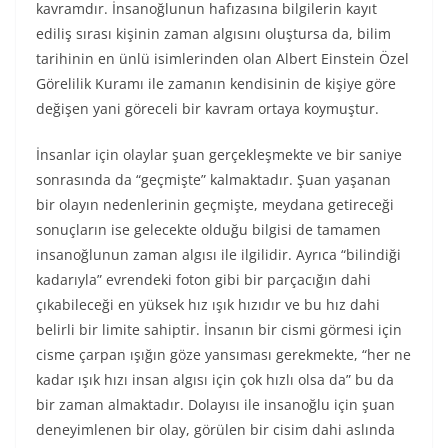
kavramdır. İnsanoğlunun hafızasına bilgilerin kayıt
ediliş sırası kişinin zaman algısını oluştursa da, bilim
tarihinin en ünlü isimlerinden olan Albert Einstein Özel
Görelilik Kuramı ile zamanın kendisinin de kişiye göre
değişen yani göreceli bir kavram ortaya koymuştur.
İnsanlar için olaylar şuan gerçekleşmekte ve bir saniye
sonrasında da “geçmişte” kalmaktadır. Şuan yaşanan
bir olayın nedenlerinin geçmişte, meydana getireceği
sonuçların ise gelecekte olduğu bilgisi de tamamen
insanoğlunun zaman algısı ile ilgilidir. Ayrıca “bilindiği
kadarıyla” evrendeki foton gibi bir parçacığın dahi
çıkabileceği en yüksek hız ışık hızıdır ve bu hız dahi
belirli bir limite sahiptir. İnsanın bir cismi görmesi için
cisme çarpan ışığın göze yansıması gerekmekte, “her ne
kadar ışık hızı insan algısı için çok hızlı olsa da” bu da
bir zaman almaktadır. Dolayısı ile insanoğlu için şuan
deneyimlenen bir olay, görülen bir cisim dahi aslında