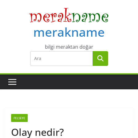
Skip
to
content
merakname
bilgi meraktan doğar
FELSEFE
Olay nedir?