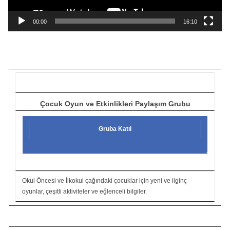
n
a
00:00
16:10
t
ı
c
ı
Çocuk Oyun ve Etkinlikleri Paylaşım Grubu
Gruba Katıl
Okul Öncesi ve İlkokul çağındaki çocuklar için yeni ve ilginç
oyunlar, çeşitli aktiviteler ve eğlenceli bilgiler.