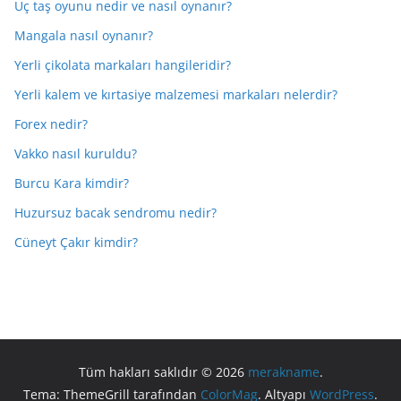
Üç taş oyunu nedir ve nasıl oynanır?
Mangala nasıl oynanır?
Yerli çikolata markaları hangileridir?
Yerli kalem ve kırtasiye malzemesi markaları nelerdir?
Forex nedir?
Vakko nasıl kuruldu?
Burcu Kara kimdir?
Huzursuz bacak sendromu nedir?
Cüneyt Çakır kimdir?
Tüm hakları saklıdır © 2026
merakname
.
Tema: ThemeGrill tarafından
ColorMag
. Altyapı
WordPress
.