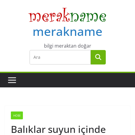
Skip
to
content
merakname
bilgi meraktan doğar
HOBI
Balıklar suyun içinde