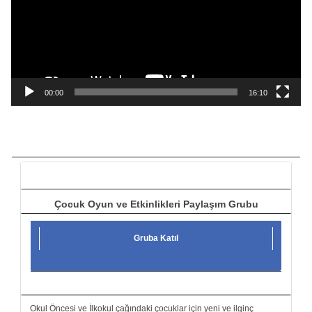
e
o
o
y
n
a
00:00
16:10
t
ı
c
ı
Çocuk Oyun ve Etkinlikleri Paylaşım Grubu
Gruba Katıl
Okul Öncesi ve İlkokul çağındaki çocuklar için yeni ve ilginç