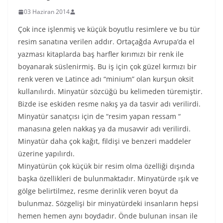
03 Haziran 2014
Çok ince işlenmiş ve küçük boyutlu resimlere ve bu tür
resim sanatına verilen addır. Ortaçağda Avrupa’da el
yazması kitaplarda baş harfler kırımızı bir renk ile
boyanarak süslenirmiş. Bu iş için çok güzel kırmızı bir
renk veren ve Latince adı “minium” olan kurşun oksit
kullanılırdı. Minyatür sözcüğü bu kelimeden türemiştir.
Bizde ise eskiden resme nakış ya da tasvir adı verilirdi.
Minyatür sanatçısı için de “resim yapan ressam “
manasına gelen nakkaş ya da musavvir adı verilirdi.
Minyatür daha çok kağıt, fildişi ve benzeri maddeler
üzerine yapılırdı.
Minyatürün çok küçük bir resim olma özelliği dışında
başka özellikleri de bulunmaktadır. Minyatürde ışık ve
gölge belirtilmez, resme derinlik veren boyut da
bulunmaz. Sözgelişi bir minyatürdeki insanların hepsi
hemen hemen aynı boydadır. Önde bulunan insan ile