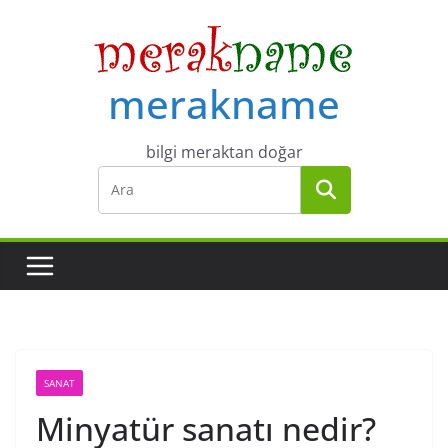
Skip
to
content
merakname
bilgi meraktan doğar
SANAT
Minyatür sanatı nedir?